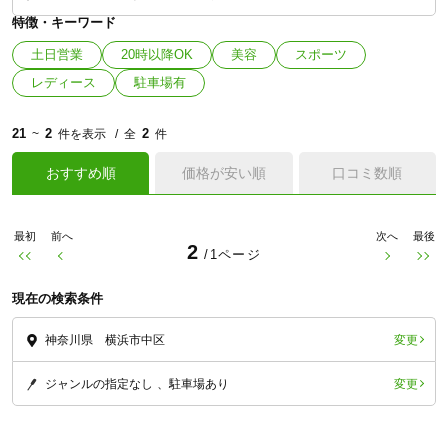
特徴・キーワード
土日営業
20時以降OK
美容
スポーツ
レディース
駐車場有
21
2
2
~
件を表示
全
件
おすすめ順
価格が安い順
口コミ数順
最初
前へ
次へ
最後
2
/1ページ
現在の検索条件
変更
神奈川県 横浜市中区
変更
ジャンルの指定なし
駐車場あり