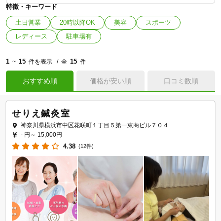
特徴・キーワード
土日営業
20時以降OK
美容
スポーツ
レディース
駐車場有
1
15
15
~
件を表示
全
件
おすすめ順
価格が安い順
口コミ数順
せりえ鍼灸室
神奈川県横浜市中区花咲町１丁目５第一東商ビル７０４
- 円～
15,000円
4.38
(12件)