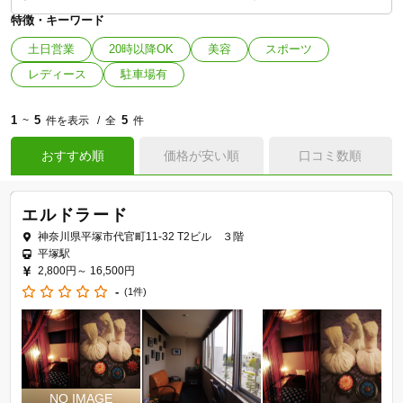
特徴・キーワード
土日営業
20時以降OK
美容
スポーツ
レディース
駐車場有
1
5
5
~
件を表示
全
件
おすすめ順
価格が安い順
口コミ数順
エルドラード
神奈川県平塚市代官町11-32 T2ビル ３階
平塚駅
2,800円～
16,500円
-
(1件)