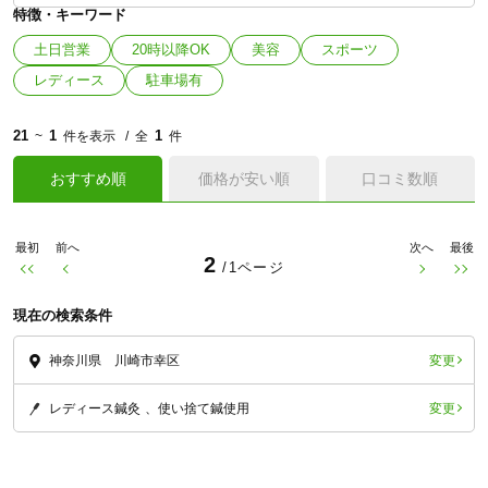
特徴・キーワード
土日営業
20時以降OK
美容
スポーツ
レディース
駐車場有
21
1
1
~
件を表示
全
件
おすすめ順
価格が安い順
口コミ数順
最初
前へ
次へ
最後
2
/1ページ
現在の検索条件
変更
神奈川県 川崎市幸区
変更
レディース鍼灸
使い捨て鍼使用