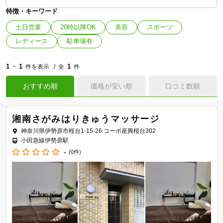
特徴・キーワード
土日営業
20時以降OK
美容
スポーツ
レディース
駐車場有
1
1
1
~
件を表示
全
件
おすすめ順
価格が安い順
口コミ数順
湘南さがみはりきゅうマッサージ
神奈川県伊勢原市桜台1-15-26 コーポ産興桜台302
小田急線伊勢原駅
-
(0件)