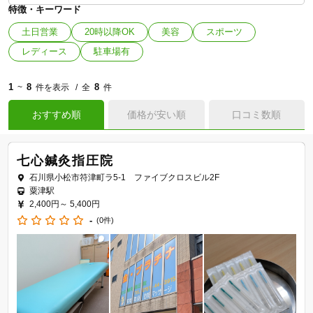
特徴・キーワード
土日営業
20時以降OK
美容
スポーツ
レディース
駐車場有
1
8
8
~
件を表示
全
件
おすすめ順
価格が安い順
口コミ数順
七心鍼灸指圧院
石川県小松市符津町ラ5-1 ファイブクロスビル2F
粟津駅
2,400円～
5,400円
-
(0件)