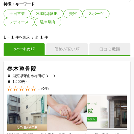
特徴・キーワード
土日営業
20時以降OK
美容
スポーツ
レディース
駐車場有
1
1
1
~
件を表示
全
件
おすすめ順
価格が安い順
口コミ数順
春木整骨院
滋賀県守山市梅田町３－９
1,500円～
-
(0件)