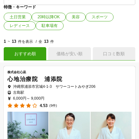
特徴・キーワード
土日営業
20時以降OK
美容
スポーツ
レディース
駐車場有
1
13
13
~
件を表示
全
件
おすすめ順
価格が安い順
口コミ数順
株式会社心凪
心地治療院 浦添院
沖縄県浦添市宮城4-1-3 サワーコートみやぎ206
古島駅
6,000円～
9,000円
4.53
(9件)