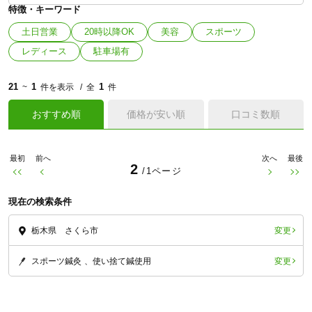
特徴・キーワード
土日営業
20時以降OK
美容
スポーツ
レディース
駐車場有
21
1
1
~
件を表示
全
件
おすすめ順
価格が安い順
口コミ数順
最初
前へ
次へ
最後
2
/1ページ
現在の検索条件
変更
栃木県 さくら市
変更
スポーツ鍼灸
使い捨て鍼使用