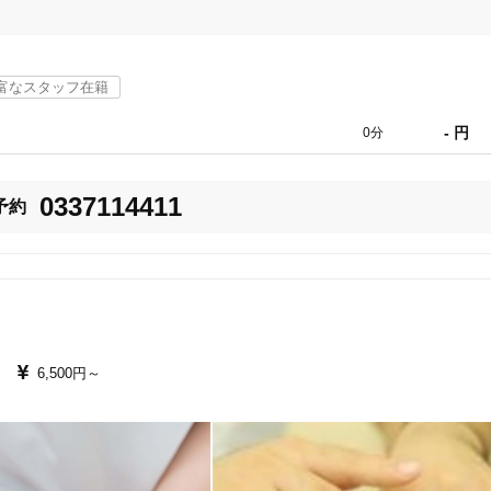
！！

富なスタッフ在籍
- 円
0分
0337114411
予約
、関節の動きなど様々な状態を確認しながら行います。

不安をお持ちの方は、ぜひ一度ご来院ください。

6,500円～
目黒区
変更する
る
