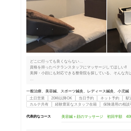
クレカ可
◎リンパオイルマッサージ　

　　症状を改善しながら、不調を起こさない身体づくりと、
　　美しい身体を維持する治療マッサージを行います。　　
キーワード
--------------------------------------------------------------------

営業時間：月〜金10：00〜21：00 土日祝10：00〜18：00

ご予約を優先させていただいております。お気軽にお問合わ
　　　　　　　TEL　03-3779-3021
どこに行っても良くならない…

資格を持ったベテランスタッフにマッサージしてほしい‼︎

美脚・小顔にも対応できる整骨院を探している、そんな方はぜ
国家資格を持った経験豊富なスタッフが

あなたのお悩みに親身に対応します‼︎

一般治療
美容鍼
スポーツ鍼灸
レディース鍼灸
小児鍼
土日営業
20時以降OK
当日予約
ネット予約
駅
保険施術・自費施術・テーピング・ストレッチ・

カルテ共有
経験豊富なスタッフ在籍
保険適用の相談
トレーニング指導など患者様のお悩みに合わせて柔軟に対応い
美容鍼＋顔のマッサージ 初回半額 40
代表的なコース
刺激の少ない優しい施術なので

老若男女問わず安心して通って頂けるのも
