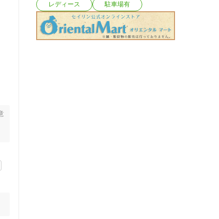
レディース
駐車場有
意