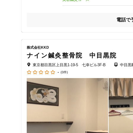
・交通事故に遭ったが、どうしたら良いか分からない方

・パソコン仕事やデスクワークで肩や腰がつらい方

女性向けの特徴
・どこに行っても長年改善されない症状がある方

電話で
・美容鍼できれいになりたい、若返りたい方

女性スタッフ在籍
・薬を飲んでもなかなか改善されないしつこい痛みがある方
*…── 各コースのご紹介 ───────…*

接客・サービスの特徴
株式会社KKD
コロナ対応
◎メディカルマッサージ　

ナイン鍼灸整骨院 中目黒院
　　患者様のお身体に手指や手のひらで適度な刺激を与える
　　筋肉緊張の正常化・血流増加・細胞の正常化を促します
チャットでの事前相談
東京都目黒区上目黒1‐19‐5 七幸ビル3F-B
中目黒
-
(0件)
◎鍼・灸　

　　現代鍼灸・中国鍼灸・日本伝統経絡鍼灸・小児鍼のほか
施術の特徴
　　良導絡自律神経朝礼鍼といった、特殊鍼法も行っていま
痛みの少ない鍼シール
◎骨格矯正　　

　　全身の骨格バランスを整えることで、痛みの出にくい身
支払いに関する特徴
◎美容鍼　　　

特典あり
　　むくみ・たるみ・シワ・アンチエイジングに効果的な、
　　世界の安全な鍼を使用した美容鍼です。
