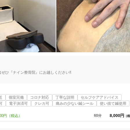


　

せください。

8
件
検索結果を見る
ひ『ナイン整骨院』にお越しください‼︎

近
個室完備
コロナ対応
丁寧な説明
セルフケアアドバイス
可
電子決済可
クレカ可
痛みの少ない鍼シール
使い捨て鍼使用
たします‼︎

8,000円
00円（税込）
60分
（税