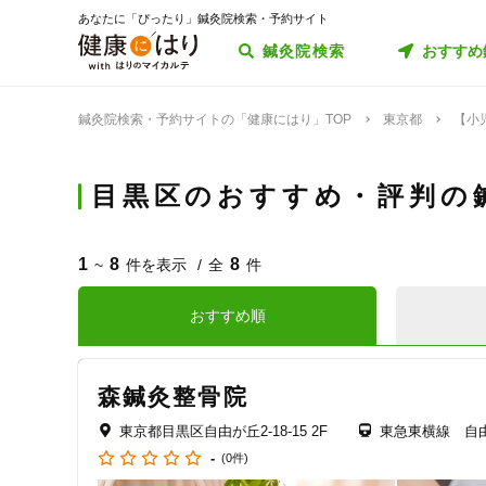
あなたに「ぴったり」鍼灸院検索・予約サイト
鍼灸院検索
おすすめ
鍼灸院検索・予約サイトの「健康にはり」TOP
東京都
【小
目黒区のおすすめ・評判の
1
8
8
~
件を表示
全
件
おすすめ順
森鍼灸整骨院
東京都目黒区自由が丘2-18-15 2F
東急東横線 自
-
(0件)