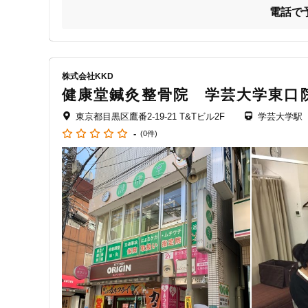
当院の特徴です。

電話で
■自費メニューが豊富‼︎

慢性痛や美容のお悩みにも対応可能です♪

通常の保険施術に加え

株式会社KKD
●メディカルマッサージコース　

健康堂鍼灸整骨院 学芸大学東口
●鍼灸＋マッサージコース　

●骨盤矯正＋マッサージコース

東京都目黒区鷹番2-19-21 T&Tビル2F
学芸大学駅
●美容鍼＋マッサージコース

-
(0件)
などの自費メニューもご用意しております‼︎

交通事故、お仕事中やスポーツ、日常生活での怪我、寝違え、
お身体の不調を感じられた際はお気軽にご相談ください‼︎

■とにかく通いやすいと多くの方から好評‼︎

★土日祝日も営業あり

平日お忙しい方も無理なく通えます‼︎

★平日は22時まで営業あり

急を要する場合も安心‼︎
