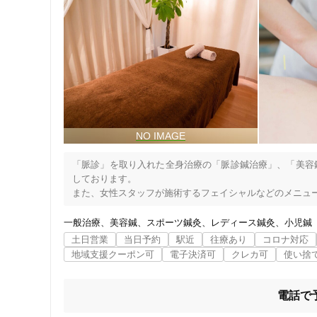
「脈診」を取り入れた全身治療の「脈診鍼治療」、「美容
しております。

また、女性スタッフが施術するフェイシャルなどのメニュ
一般治療
美容鍼
スポーツ鍼灸
レディース鍼灸
小児鍼
土日営業
当日予約
駅近
往療あり
コロナ対応
地域支援クーポン可
電子決済可
クレカ可
使い捨
電話で