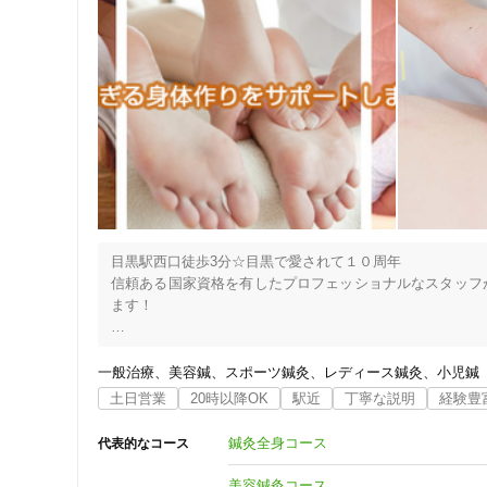
・マラソン後の身体のケア（脚・ひざ・筋肉の張り等）

ジャンル
・サッカーやフットサルをしての膝やふくらはぎのケア

・山登り・クライミングをして肩・肘・脚・ひざのケア

一般治療
・子育てで疲れてしまっている

・朝、起きたら寝違えて首が回らない

・ギックリ腰になってしまった

・普段から腰痛がある

特徴・キーワード
・産後の骨盤ケアをしたい　などなど
受付時間の特徴
土日営業
目黒駅西口徒歩3分☆目黒で愛されて１０周年

信頼ある国家資格を有したプロフェッショナルなスタッフ
ます！

通院手段の特徴
●目黒駅から徒歩3分　●土日祝営業　●予約優先　●交通事故
駐車場あり
　　痛みや不調のない健康な身体へ…

一般治療
美容鍼
スポーツ鍼灸
レディース鍼灸
小児鍼
さらに健康を超えた心も身体も元気のみなぎる体づくりをチ
土日営業
20時以降OK
駅近
丁寧な説明
経験豊
-----------------------------------------------------------------------------

設備の特徴
メディカルマッサージ・足裏マッサージ・リンパオイルマッ
鍼灸全身コース
代表的なコース
キッズスペースあり
*****こんな方は当院へご相談ください*****

美容鍼灸コース