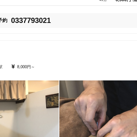
（税
「健康にはりを見た」
0337793021
予約
女性限定


オンラインサポートあり
丁寧な説明
ことで、

。　

カルテ共有
経験豊富なスタッフ在籍
駅
8,000円～
、

す。

使い捨て鍼使用
トライアルコースあり
体造りをサポートしていきます。

保険適用の相談可
地域支援クーポン可

