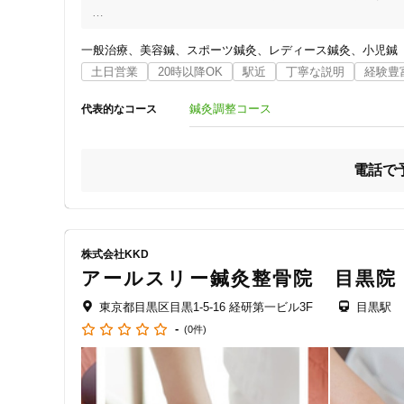
都内、神奈川県内で20年！

30院展開するグループだからこその安心の技術＆知識力です
一般治療
美容鍼
スポーツ鍼灸
レディース鍼灸
小児鍼
土日営業
20時以降OK
駅近
丁寧な説明
経験豊
≪施術について≫

当院では手技療法を中心に行っております。

鍼灸調整コース
代表的なコース
●メディカルマッサージ

●骨盤調整

●姿勢矯正

電話で
●はり・灸

●妊婦さんの施術・産後の骨盤調整

●カイロプラティックなどがございます。

皆様のお困りごとをしっかり伺い、丹念に身体を診ます。

株式会社KKD
ツライ箇所の特定はもちろん、身体のバランス、筋肉の張り
アールスリー鍼灸整骨院 目黒院
現在ほかでご通院中の方でも対応・施術内容などに御不満、
東京都目黒区目黒1-5-16 経研第一ビル3F
目黒駅
住所
-
(0件)
＜以下でお悩みの方はぜひ！＞

・仕事で頑張って肩がこっている、腰が張る・全身疲れてい
・PCの仕事での身体の疲れ

・交通事故に遭ってしまいむち打ちになってしまった
