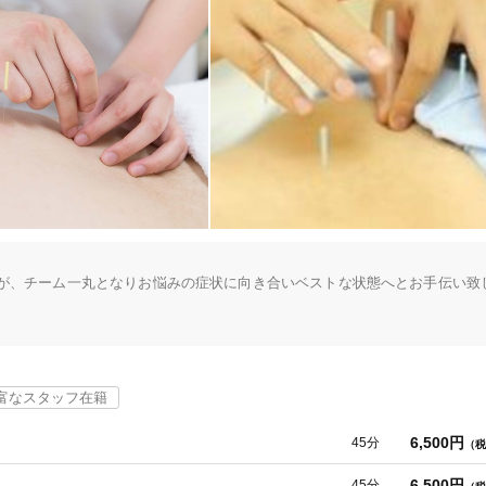
美容鍼
スポーツ鍼灸
レディー
20時以降OK
当日予約
が、チーム一丸となりお悩みの症状に向き合いベストな状態へとお手伝い致
指定院

駅近
往療あり
ームでサポート。

富なスタッフ在籍
サージ・鍼灸・骨格整体

6,500円
45分
（税
バリアフリー
個室完備
6,500円
45分