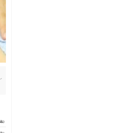
ス鍼灸
小児鍼
ネット予約
し
送迎あり
込）