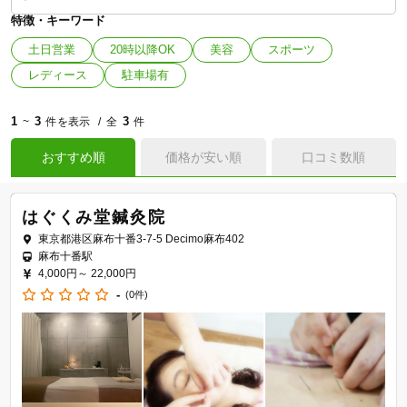
特徴・キーワード
土日営業
20時以降OK
美容
スポーツ
レディース
駐車場有
1
3
3
~
件を表示
全
件
おすすめ順
価格が安い順
口コミ数順
はぐくみ堂鍼灸院
東京都港区麻布十番3-7-5 Decimo麻布402
麻布十番駅
4,000円～
22,000円
-
(0件)