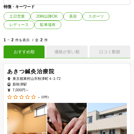
特徴・キーワード
土日営業
20時以降OK
美容
スポーツ
レディース
駐車場有
1
2
2
~
件を表示
全
件
おすすめ順
価格が安い順
口コミ数順
あきつ鍼灸治療院
東京都東村山市秋津町４-1-72
新秋津駅
7,000円～
-
(0件)