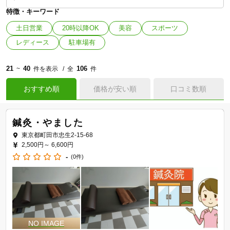
特徴・キーワード
土日営業
20時以降OK
美容
スポーツ
レディース
駐車場有
21
40
106
~
件を表示
全
件
おすすめ順
価格が安い順
口コミ数順
鍼灸・やました
東京都町田市忠生2-15-68
2,500円～
6,600円
-
(0件)