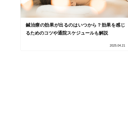
女性スタッフ在籍
接客・サービスの特徴
鍼治療の効果が出るのはいつから？効果を感じ
コロナ対応
るためのコツや通院スケジュールも解説
チャットでの事前相談
2025.04.21
施術の特徴
痛みの少ない鍼シール
支払いに関する特徴
特典あり
クレカ可
キーワード