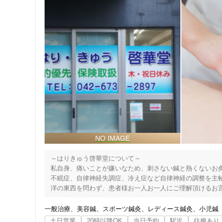
～はりきゅう啓華堂について～

私自身、痛いことが嫌いなため、刺さない鍼と熱くないお灸
不眠症、自律神経失調症、冷え症など自律神経の調整を主軸
洋の東西を問わず、患者様お一人お一人にご理解頂けるお言
説明が分かりにくいと思われましたら、ご遠慮なくお申し付
一般治療
美容鍼
スポーツ鍼灸
レディース鍼灸
小児鍼
はりきゅう啓華堂の概要

土日営業
20時以降OK
当日予約
駅近
往療あり