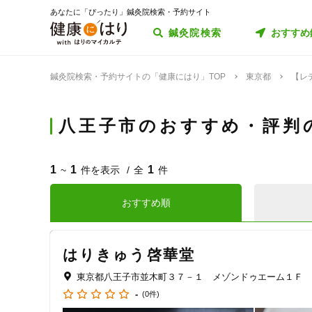
あなたに「ぴったり」鍼灸院検索・予約サイト
鍼灸院検索
おすすめ
鍼灸院検索・予約サイトの「健康にはり」TOP
東京都
【レ
八王子市のおすすめ・評判
1
1
1
~
件を表示
全
件
おすすめ順
はりきゅう啓華堂
東京都八王子市並木町３７－１ メゾンドゥエーム１Ｆ
-
(0件)