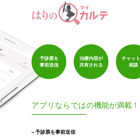
1
件
検索結果を見る
予診票を
治療内容が
チャッ
事前送信
共有される
相談
アプリならでは
の機能が満載！
予診票を事前送信