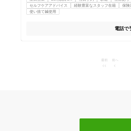
住所

セルフケアアドバイス
経験豊富なスタッフ在籍
保険
〒193-0831 東京都八王子市並木町 37-1 メゾンドゥエーム1
使い捨て鍼使用
電話番号	 042-673-2897

営業時間	10:00-12:00 15:00-20:00

定休日	木曜日、祝日

電話で
診療科目	鍼  灸  美容鍼灸  不妊治療  小児鍼 

保険適用	あり
最初
前へ
住所
ジャンル
一般治療