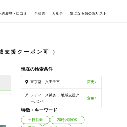
予約履歴・口コミ
予診票
カルテ
気になる鍼灸院リスト
域支援クーポン可
現在の検索条件
変更
東京都 八王子市
レディース鍼灸
地域支援ク
変更
ーポン可
特徴・キーワード
土日営業
20時以降OK