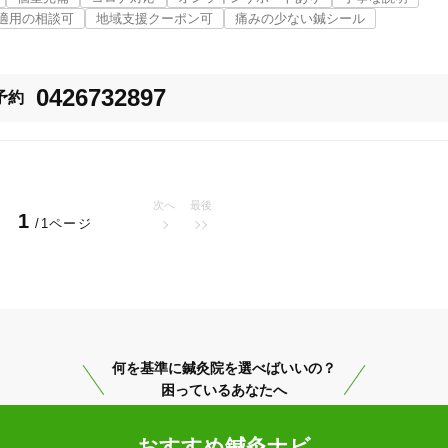
適用の相談可
地域支援クーポン可
痛みの少ない鍼シール
Ｆ

0426732897
予約
次へ
最後
1
/1ページ
八王子市
変更する
何を基準に鍼灸院を選べばいいの？
困っているあなたへ
美容鍼
スポーツ鍼灸
レディー
おすすめ鍼灸ナビ