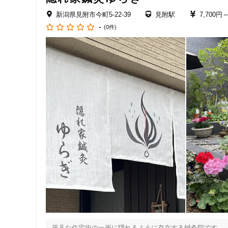
※キャンセル料金のお支払いはカード決済かPayPayでお願
新潟県見附市今町5-22-39
見附駅
7,700円
女性向けの特徴
-
有効期間の切れた回数券やサービスチケットはいかなる場合
(0件)
またご本人さまのみご利用可能です（ご家族への譲渡は不可
女性スタッフ在籍
度重なるキャンセル、変更は他の患者さまに大変ご迷惑と
ただきます。

接客・サービスの特徴
コロナ対応
※ 営業は一切お断り致します。

治療院に押しかけてこられたり資料を送りつけられたり等大
チャットでの事前相談
施術の特徴
痛みの少ない鍼シール
支払いに関する特徴
特典あり
平凡な住宅街の一画に隠れるように存在する鍼灸院です。
