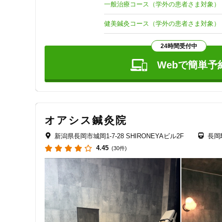
一般治療コース（学外の患者さま対象）
健美鍼灸コース（学外の患者さま対象）
24時間受付中
Webで簡単予
オアシス鍼灸院
新潟県長岡市城岡1-7-28 SHIRONEYAビル2F
長岡
4.45
(30件)