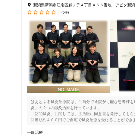
新潟県新潟市江南区鵜ノ子４丁目４６６番地 アピタ新潟
-
(0件)
はあとふる鍼灸治療院は、ご自分で通院が可能な患者様を
灸」の２つの鍼灸治療を行っています。

「訪問鍼灸」に関しては、主治医に同意書を発行してもら
回当り約４００円でご自宅で鍼灸治療を受けることができま
以下のような疾患で慢性的な痛みがある方は、医療保険の適
・腰痛（脊柱管狭窄症、椎間板ヘルニアなど）

一般治療