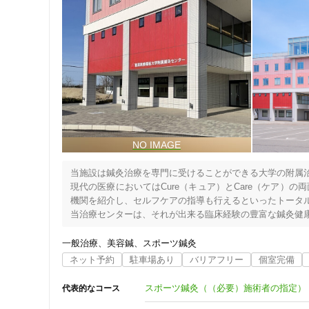
当施設は鍼灸治療を専門に受けることができる大学の附属治
現代の医療においてはCure（キュア）とCare（ケア）
機関を紹介し、セルフケアの指導も行えるといったトータル
一般治療
美容鍼
スポーツ鍼灸
ネット予約
駐車場あり
バリアフリー
個室完備
スポーツ鍼灸（（必要）施術者の指定）
代表的なコース