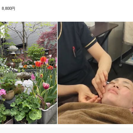
いしております。

「健康にはりを見た」
～
8,800円
もご利用いただけません。

）

女性限定
なります。悪質な場合は今後当院でのご予約をお取りする事はご遠慮させて
オンラインサポートあり
丁寧な説明
変迷惑です。

カルテ共有
経験豊富なスタッフ在籍
使い捨て鍼使用
トライアルコースあり
保険適用の相談可
地域支援クーポン可