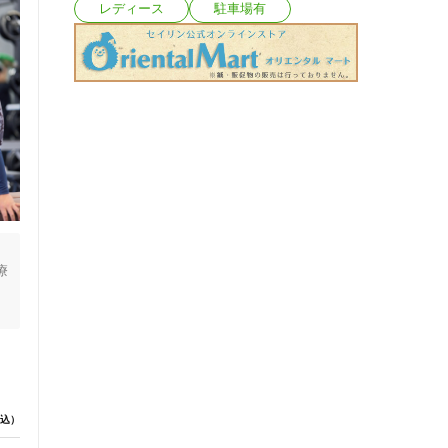
レディース
駐車場有
療
込）