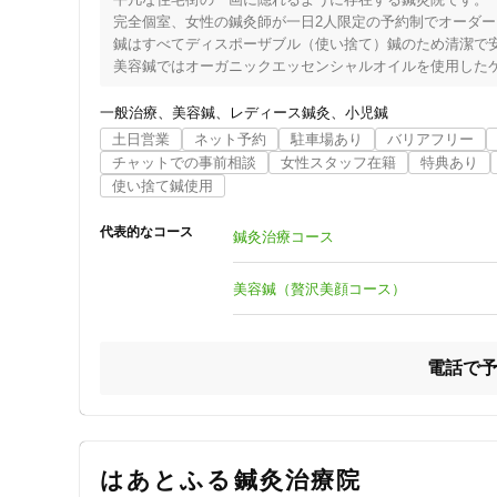
クレカ可
完全個室、女性の鍼灸師が一日2人限定の予約制でオーダー
鍼はすべてディスポーザブル（使い捨て）鍼のため清潔で安
美容鍼ではオーガニックエッセンシャルオイルを使用したケ
キーワード
入口を入ると中庭が望め、季節の花や植物があり冬にはペレ
一般的な鍼灸治療に加え、手足の指先のツボの井穴（せい
一般治療
美容鍼
レディース鍼灸
小児鍼
土日営業
ネット予約
駐車場あり
バリアフリー
チャットでの事前相談
女性スタッフ在籍
特典あり
使い捨て鍼使用
代表的なコース
鍼灸治療コース
美容鍼（贅沢美顔コース）
電話で
はあとふる鍼灸治療院