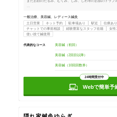
またお顔のたるみ、むくみ、しみ、しわ等のお肌のトラブル
ジャンル
※ 当院は女性専用、完全予約制とさせていただいております
一般治療
一般治療
美容鍼
レディース鍼灸
2024年7月9日より当院は移転致しました。

土日営業
ネット予約
駐車場あり
駅近
往療あ
チャットでの事前相談
経験豊富なスタッフ在籍
女性
【新店舗】

使い捨て鍼使用
新潟県長岡市城岡1-7-28

特徴・キーワード
SHIRONEYAビル2F

美容鍼（初回）
代表的なコース
080-7993-5400

受付時間の特徴
美容鍼（2回目以降）
※ キャンセルポリシー（必ずお読みください）

土日営業
当院は、お一人おひとりとのお時間を大切にし、

美容鍼（10回回数券）
その時間を確保するために他の方のご予約をお断りしてご予
ご予約の変更・キャンセルは、できる限り3日前までにご連
24時間受付中
通院手段の特徴
前日からのキャンセル（当日の無断キャンセルも含む）：施術
Webで簡単予
駐車場あり
　回数券の場合は一回分消化させていただきます。

　サブスク会員の方は一回分のみ当月に繰越可能です。

設備の特徴
　無料サービスメニューの場合も施術させていただいたとみ
※体調不良や悪天候など、やむを得ない場合はこの限りでは
キッズスペースあり
隠れ家鍼灸ゆらぎ
※初回は確認の上、柔軟に対応させていただきます（当月内