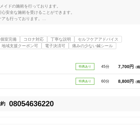
メイドの施術を行っております。

心安全な施術を受けることができます。

アも行っております。

ットストーブを焚いて癒される空間づくりを心がけております。

けつ）に刺激を加えることで、内臓疾患やカラダの痛み、アレルギー症状な
個室完備
コロナ対応
丁寧な説明
セルフケアアドバイス
地域支援クーポン可
電子決済可
痛みの少ない鍼シール
8
件
検索結果を見る
7,700円
45分
特典あり
（税
8,800円
60分
特典あり
（税
08054636220
予約