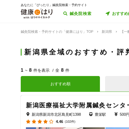
あなたに「ぴったり」鍼灸院検索・予約サイト
鍼灸院検索
おすすめ
鍼灸院検索・予約サイトの「健康にはり」TOP
新潟県
【一
新潟県全域のおすすめ・評
1
8
8
~
件を表示
全
件
おすすめ順
新潟医療福祉大学附属鍼灸センタ
新潟県新潟市北区島見町1398
豊栄駅
500
4.46
(102件)