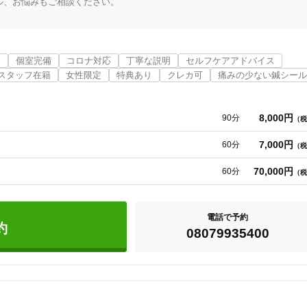
、お悩みもご相談ください。

。

美容鍼
スポーツ鍼灸
レディー
り
個室完備
コロナ対応
丁寧な説明
セルフケアアドバイス
スタッフ在籍
女性限定
特典あり
クレカ可
痛みの少ない鍼シール
8,000円
90分
（税
7,000円
60分
（税
20時以降OK
当日予約
70,000円
60分
（税
約をお取りしております。

絡をお願いいたします。

電話で予約
料の100％

約
駅近
往療あり
08079935400
なします。

ありません。

バリアフリー
個室完備
に振替できる場合はこの限りではありません）
