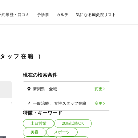
予約履歴・口コミ
予診票
カルテ
気になる鍼灸院リスト
スタッフ在籍
現在の検索条件
変更
新潟県 全域
変更
一般治療
女性スタッフ在籍
特徴・キーワード
土日営業
20時以降OK
美容
スポーツ