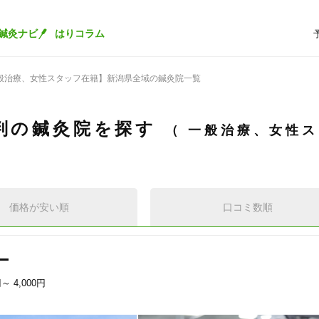
鍼灸ナビ
はりコラム
般治療、女性スタッフ在籍】新潟県全域の鍼灸院一覧
判の鍼灸院を探す
一般治療、女性
価格が安い順
口コミ数順
ー
円～
4,000円