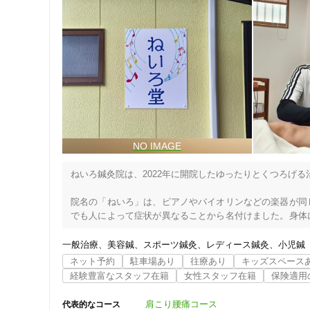
ねいろ鍼灸院は、2022年に開院したゆったりとくつろげる
院名の「ねいろ」は、ピアノやバイオリンなどの楽器が同
でも人によって症状が異なることから名付けました。身体
いけるよう願っています。

一般治療
美容鍼
スポーツ鍼灸
レディース鍼灸
小児鍼
◆施術について

ネット予約
駐車場あり
往療あり
キッズスペース
女性の患者様が多いですが、ご紹介のあった男性の方も施術
経験豊富なスタッフ在籍
女性スタッフ在籍
保険適用
施術歴は約30年。脊柱管狭窄症やヘルニア、変形性膝関節
また、私自身がバレーボールやマラソンをしているため、ス
肩こり腰痛コース
代表的なコース