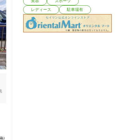
美容
スポーツ
レディース
駐車場有
名
で
込）