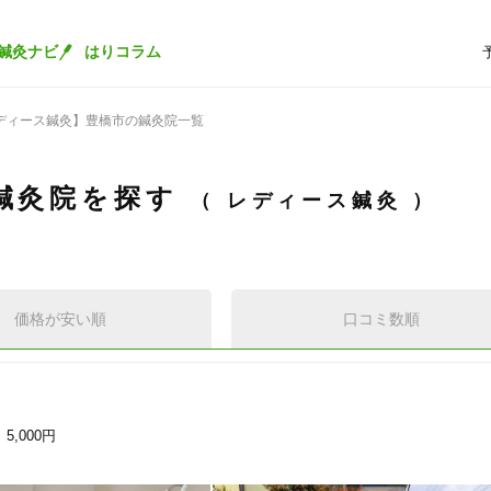
鍼灸ナビ
はりコラム
ディース鍼灸】豊橋市の鍼灸院一覧
鍼灸院を探す
レディース鍼灸
価格が安い順
口コミ数順
～
5,000円