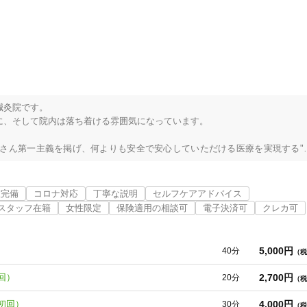
灸院です。

、そして院内は落ち着ける雰囲気になっています。

4
件
検索結果を見る
さん第一主義を掲げ、何よりも安全で安心していただける医療を実現する"
ス本院です。

、予約優先制となっております。ご予約は当日でも構いません、お気軽にお
室完備
コロナ対応
丁寧な説明
セルフケアアドバイス
でも対応できるように体制を整えております。

スタッフ在籍
女性限定
保険適用の相談可
電子決済可
クレカ可
できるよう緊急連絡先から対応いたします。

5,000円
40分
（税
促進、更年期、自律神経失調症、朝起きれない起立性調節障害、めまい、突
2,700円
回）
20分
（税
だきます。どのような病気、症状でも構いません。真摯に向き合い、お悩み
。

4,000円
初回）
30分
（税