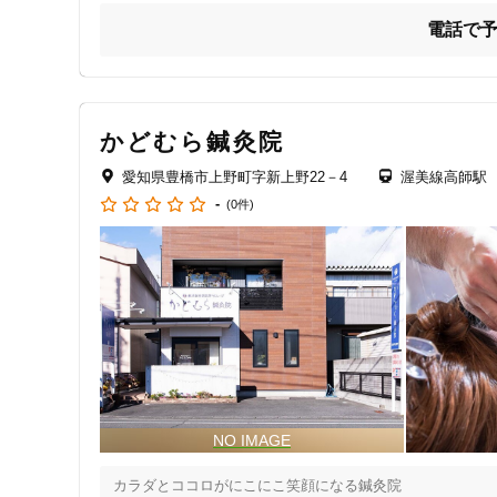
ジャンル
電話で
※当院は完全予約制となっております。ご来院の前に必ずご予約を
一般治療
できます）

※男性の方は紹介制となっております。初回受付時にご紹介
かどむら鍼灸院
特徴・キーワード
愛知県豊橋市上野町字新上野22－4
渥美線高師駅
-
(0件)
受付時間の特徴
土日営業
通院手段の特徴
駐車場あり
設備の特徴
キッズスペースあり
カラダとココロがにこにこ笑顔になる鍼灸院
