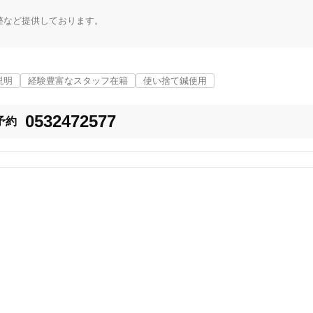
「健康にはりを見た」
など提供しております。

女性限定
、お客さまのお話をよく聞き、お一人おひとりにあった体調にあった治療方
説明
経験豊富なスタッフ在籍
使い捨て鍼使用
0532472577
齢性別を問わず、お気軽にお受けいただける治療方法です。

オンラインサポートあり
丁寧な説明
予約
年期障害、顔面神経麻痺なども得意としておりますので、

カルテ共有
経験豊富なスタッフ在籍
みてください。　
使い捨て鍼使用
トライアルコースあり
保険適用の相談可
地域支援クーポン可