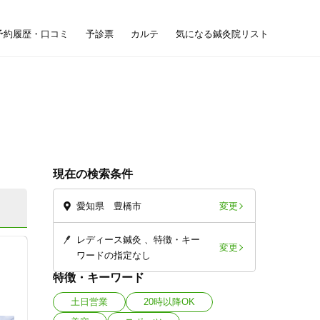
予約履歴・口コミ
予診票
カルテ
気になる鍼灸院リスト
現在の検索条件
変更
愛知県 豊橋市
レディース鍼灸
特徴・キー
変更
ワードの指定なし
特徴・キーワード
土日営業
20時以降OK