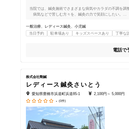
当院では、鍼灸施術でさまざまな病気やカラダの不調を調整
女性向けの特徴
　病気などで苦しむ方々を、鍼灸の力で笑顔にしたい。

女性スタッフ在籍
「カラダとココロがにこにこ笑顔になる鍼灸院」を目指し
一般治療
レディース鍼灸
小児鍼
をたて、

当日予約
駐車場あり
キッズスペースあり
丁寧な
納得のいく施術で丁寧に症状を改善します。

接客・サービスの特徴
副作用のない鍼灸治療は、赤ちゃんからご高齢の方まで、年
コロナ対応
電話で
腰痛、肩こりのほか、自律神経失調症、不眠・睡眠障害、更
チャットでの事前相談
それらの症状でお悩みの方はぜひ当院の鍼灸施術を受けて
株式会社剛鍼
施術の特徴
レディース鍼灸さいとう
痛みの少ない鍼シール
愛知県豊橋市浜道町浜道85-1
2,100円～
5,000円
-
(0件)
支払いに関する特徴
特典あり