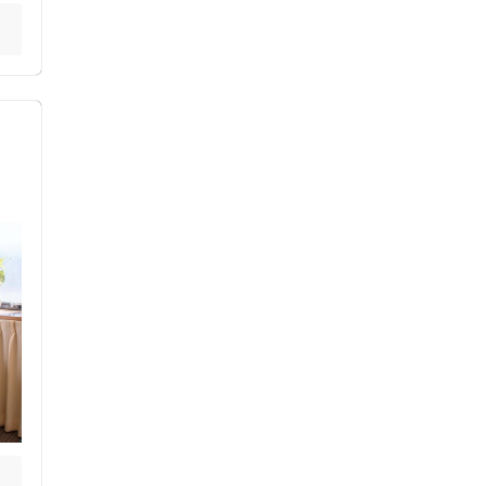
約
ス鍼灸
小児鍼
ネット予約
送迎あり