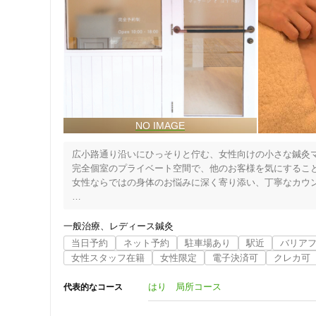
広小路通り沿いにひっそりと佇む、女性向けの小さな鍼灸マ
完全個室のプライベート空間で、他のお客様を気にすること
女性ならではの身体のお悩みに深く寄り添い、丁寧なカウン
Ray は光を意味します。

一般治療
レディース鍼灸
ご来院いただくお客様一人ひとりが内側から輝きを増し、自
当日予約
ネット予約
駐車場あり
駅近
バリア
施術を通して心身ともにリラックスしていただくことで、
住所
女性スタッフ在籍
女性限定
電子決済可
クレカ可
します。

家事・仕事・子育て・介護・日々の忙しさの中でついつい自
はり 局所コース
代表的なコース
お客様のその不調１人で抱え込まずにご相談ください。
