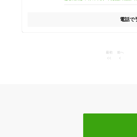
治療スペース(ベッド)は6台ありカーテンで1台ずつ仕切
電話で
最初
前へ