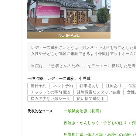
クレカ可
キーワード
レディース鍼灸さいとうは、婦人科・小児科を専門とした鍼
女性や子どもが気軽に来院できるよう外観はアットホームに
当院は、「患者さんのために」をモットーに徹底した患者
京・静岡・愛知の総合鍼灸院"剛鍼灸院グループ"のレディー
一般治療
レディース鍼灸
小児鍼
待ち時間をなくし患者さん一人一人の治療に専念するため
当日予約
ネット予約
駐車場あり
往療あり
個
い合わせください。また、急な症状でお悩みの方は予約無し
チャットでの事前相談
経験豊富なスタッフ在籍
女性
痛みの少ない鍼シール
使い捨て鍼使用
また、夜間や休日等に急な体調不良の際には、２４時間対応
お困りの際はお問い合わせください。

一般鍼灸治療（初回）
代表的なコース
当院の方針として、生理痛、不妊症、逆子、つわり、陣痛
夜泣き・かんしゃく・子どものはり（初
性難聴などの各疾患の専門分野の鍼灸師が担当させていた
対して最良の手段を提案しますのでお気軽にご相談ください
思春期に多い体の不調・高校生の治療（