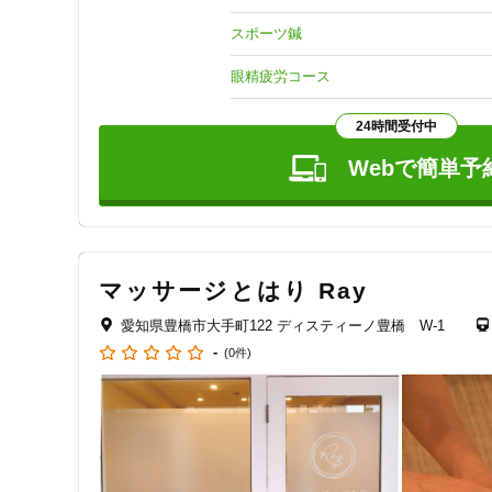
産後ケア、肩こり、腰痛、腱鞘炎の施術も得意です（症状の
スポーツ鍼
◆ねいろ鍼灸院の特長

◎ 施術はすべて私が担当し、一人ひとりの経過をしっかり見
眼精疲労コース
◎ 完全予約制の個別施術のため、赤ちゃん連れでも気にせ
◎ 心地よい音楽が流れる落ち着いた空間で、リラックスし
24時間受付中
どんなお悩みでも、お気軽にご相談ください。

Webで簡単予
よろしくお願いいたします。
マッサージとはり Ray
愛知県豊橋市大手町122 ディスティーノ豊橋 W-1
-
(0件)