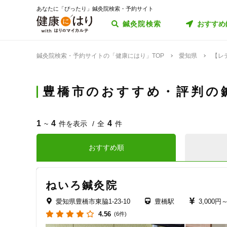
あなたに「ぴったり」鍼灸院検索・予約サイト
鍼灸院検索
おすすめ
鍼灸院検索・予約サイトの「健康にはり」TOP
愛知県
【レ
豊橋市のおすすめ・評判の
1
4
4
~
件を表示
全
件
おすすめ順
ねいろ鍼灸院
愛知県豊橋市東脇1-23-10
豊橋駅
3,000円
4.56
(6件)