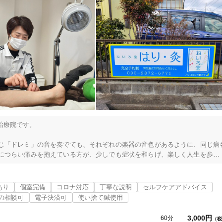
治療院です。

じ「ドレミ」の音を奏でても、それぞれの楽器の音色があるように、同じ病
につらい痛みを抱えている方が、少しでも症状を和らげ、楽しく人生を歩ん
あり
個室完備
コロナ対応
丁寧な説明
セルフケアアドバイス
させていただいております。

の相談可
電子決済可
使い捨て鍼使用
症の治療経験が豊富です。

ポーツ障害にも詳しく、子どもアスリートのケアにも対応しています。

3,000円
60分
（税