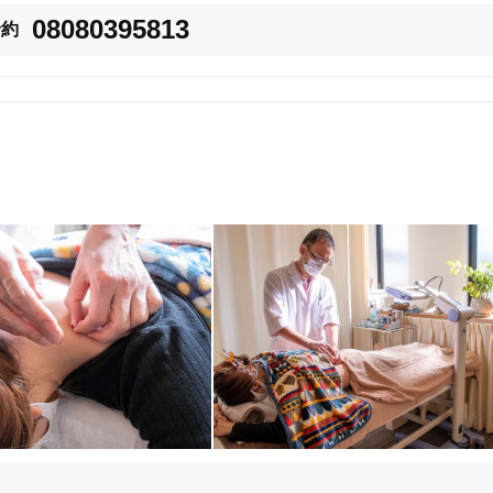
08080395813
予約
お願いします。（お電話、Googleマップ、Instagram、LINEにてご予
美容鍼
スポーツ鍼灸
レディー
者様をお伺いさせていただきます。

20時以降OK
当日予約
駅近
往療あり
バリアフリー
個室完備