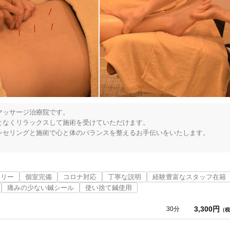
ッサージ治療院です。

なくリラックスして施術を受けていただけます。

セリングと施術で心と体のバランスを整えるお手伝いをいたします。

信を持って日々を送れるようサポートしたいという願いをこめています。

フリー
個室完備
コロナ対応
丁寧な説明
経験豊富なスタッフ在籍
お客様の心と体に希望の光が湧き上がってくるような安らぎの場所を提供い
豊橋市
変更する
痛みの少ない鍼シール
使い捨て鍼使用
分のことは後回しにしていませんか？

3,300円
30分
（税