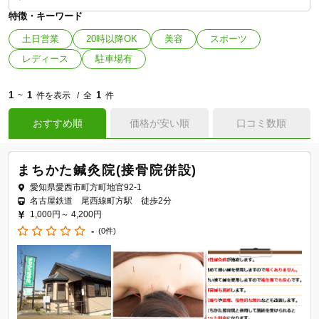
特徴・キーワード
土日営業
20時以降OK
美容
スポーツ
レディース
駐車場有
1
1
1
~
件を表示
全
件
おすすめ順
価格が安い順
口コミ数順
まちかた鍼灸院(接骨院併設)
愛知県愛西市町方町地官92-1
名古屋鉄道 尾西線町方駅 徒歩2分
1,000円～
4,200円
-
(0件)