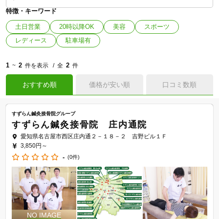
特徴・キーワード
土日営業
20時以降OK
美容
スポーツ
レディース
駐車場有
1
2
2
~
件を表示
全
件
おすすめ順
価格が安い順
口コミ数順
すずらん鍼灸接骨院グループ
すずらん鍼灸接骨院 庄内通院
愛知県名古屋市西区庄内通２－１８－２ 吉野ビル１Ｆ
3,850円～
-
(0件)