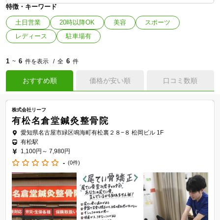
特徴・キーワード
土日営業
20時以降OK
美容
スポーツ
レディース
駐車場有
1
6
6
~
件を表示
全
件
おすすめ順
価格が安い順
口コミ数順
株式会社リーフ
有松名倉堂鍼灸整骨院
愛知県名古屋市緑区鳴海町有松裏２８−８ 松岡ビル 1F
有松駅
1,100円～
7,980円
-
(0件)