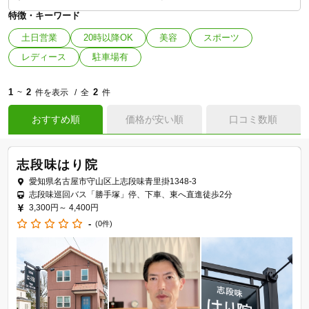
特徴・キーワード
土日営業
20時以降OK
美容
スポーツ
レディース
駐車場有
1
2
2
~
件を表示
全
件
おすすめ順
価格が安い順
口コミ数順
志段味はり院
愛知県名古屋市守山区上志段味青里掛1348-3
志段味巡回バス「勝手塚」停、下車、東へ直進徒歩2分
3,300円～
4,400円
-
(0件)