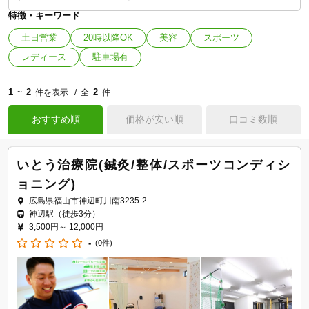
特徴・キーワード
土日営業
20時以降OK
美容
スポーツ
レディース
駐車場有
1
2
2
~
件を表示
全
件
おすすめ順
価格が安い順
口コミ数順
いとう治療院(鍼灸/整体/スポーツコンディシ
ョニング)
広島県福山市神辺町川南3235-2
神辺駅（徒歩3分）
3,500円～
12,000円
-
(0件)