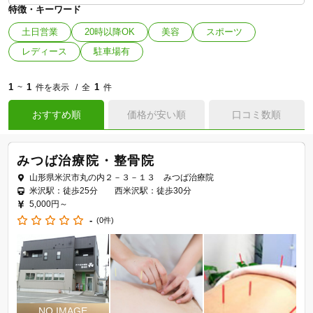
特徴・キーワード
土日営業
20時以降OK
美容
スポーツ
レディース
駐車場有
1
1
1
~
件を表示
全
件
おすすめ順
価格が安い順
口コミ数順
みつば治療院・整骨院
山形県米沢市丸の内２－３－１３ みつば治療院
米沢駅：徒歩25分 西米沢駅：徒歩30分
5,000円～
-
(0件)