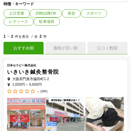
特徴・キーワード
土日営業
20時以降OK
美容
スポーツ
レディース
駐車場有
1
2
2
~
件を表示
全
件
おすすめ順
価格が安い順
口コミ数順
日本セラピー株式会社
いきいき鍼灸整骨院
大阪府門真市脇田町1-2
1,650円～
6,600円
-
(0件)