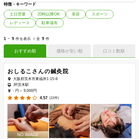
特徴・キーワード
土日営業
20時以降OK
美容
スポーツ
レディース
駐車場有
1
9
9
~
件を表示
全
件
おすすめ順
価格が安い順
口コミ数順
おしるこさんの鍼灸院
大阪府茨木市東福井1-15-8
JR茨木駅
- 円～
9,000円
4.57
(22件)