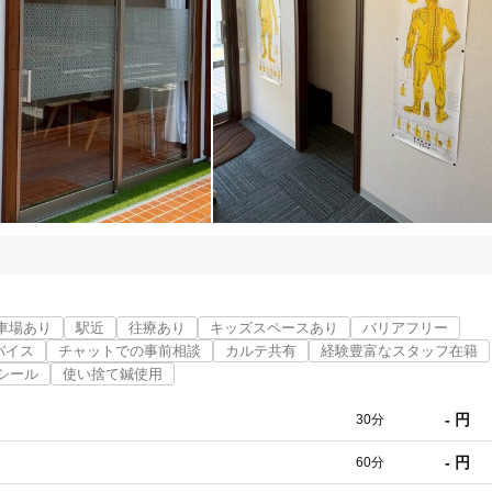
「健康にはりを見た」
女性限定
オンラインサポートあり
丁寧な説明
カルテ共有
経験豊富なスタッフ在籍
車場あり
駅近
往療あり
キッズスペースあり
バリアフリー
使い捨て鍼使用
トライアルコースあり
バイス
チャットでの事前相談
カルテ共有
経験豊富なスタッフ在籍
シール
使い捨て鍼使用
- 円
30分
保険適用の相談可
地域支援クーポン可
- 円
60分