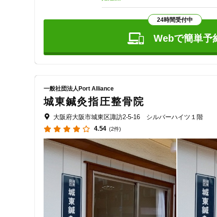
　→不調は皮膚に現れます。触診で皮膚の疲れを感じ取り、
ジャンル
◆ 様々な方法で全身ケア

24時間受付中
一般治療
　→鍼だけではなく、心地や良いお灸や肌に優しい陶器で出
◆ 森林浴のような空間での治療

Webで簡単予
→  院内は電磁波を変換させる装置を設置し、院内には入
いただています。

◆ eクリニックとの連携

特徴・キーワード
　→ 有志の医師、医療従事者が運営するeクリニックの
え、予防や健康寿命を伸ばす方法について学び、発信してい
一般社団法人Port Alliance
詳しい説明はHPをご覧くださいね。
受付時間の特徴
城東鍼灸指圧整骨院
土日営業
大阪府大阪市城東区諏訪2-5-16 シルバーハイツ１階
4.54
(2件)
通院手段の特徴
駐車場あり
設備の特徴
キッズスペースあり