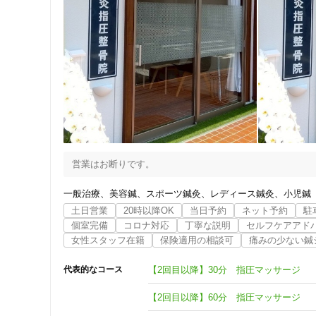
女性向けの特徴
女性スタッフ在籍
接客・サービスの特徴
コロナ対応
チャットでの事前相談
営業はお断りです。
一般治療
美容鍼
スポーツ鍼灸
レディース鍼灸
小児鍼
施術の特徴
土日営業
20時以降OK
当日予約
ネット予約
駐
痛みの少ない鍼シール
個室完備
コロナ対応
丁寧な説明
セルフケアアド
女性スタッフ在籍
保険適用の相談可
痛みの少ない鍼
支払いに関する特徴
【2回目以降】30分 指圧マッサージ
代表的なコース
特典あり
【2回目以降】60分 指圧マッサージ