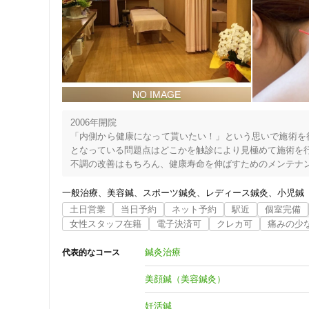
2006年開院

「内側から健康になって貰いたい！」という思いで施術を
となっている問題点はどこかを触診により見極めて施術を行
不調の改善はもちろん、健康寿命を伸ばすためのメンテナン
＜当院の7つの特徴＞

一般治療
美容鍼
スポーツ鍼灸
レディース鍼灸
小児鍼
◆ 神経学を基本とした治療

土日営業
当日予約
ネット予約
駅近
個室完備
　→ カラダの疲れや心の不調は自律神経の反射を介して
女性スタッフ在籍
電子決済可
クレカ可
痛みの少
す（手感力といいます）

◆ 内臓環境や五感のケア

住所
鍼灸治療
代表的なコース
　→ カラダの自覚しづらい内臓や大切な五感＋平衡感覚（
◆ 顔からからだへのアプローチ

美顔鍼（美容鍼灸）
　→ カラダとリンクする顔への施術をする事で全身をケア
◆ 自覚していない所も手当て

妊活鍼