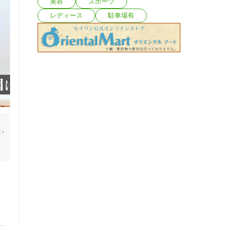
美容
スポーツ
レディース
駐車場有
い
と