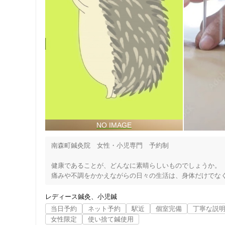
南森町鍼灸院　女性・小児専門　予約制

健康であることが、どんなに素晴らしいものでしょうか。

痛みや不調をかかえながらの日々の生活は、身体だけでなく
よく寝てもなんだかすっきりしない。

病院に行くほどでもないが、なんとなくしんどい。

レディース鍼灸
小児鍼
その状態が習慣になっていませんか？

当日予約
ネット予約
駅近
個室完備
丁寧な説
そのような身体の状態に鍼治療は大きな力を発揮してくれま
女性限定
使い捨て鍼使用