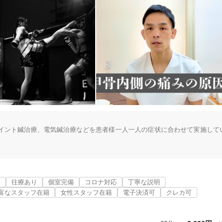
イント鍼治療、電気鍼治療などを患者様一人一人の症状に合わせて実施して
まけで行われるような皮膚表面にちょんちょんと少しだけ刺すような鍼治療
鍼の時間も確保する専門的かつ本格的な鍼灸院です。

近
往療あり
個室完備
コロナ対応
丁寧な説明
富なスタッフ在籍
女性スタッフ在籍
電子決済可
クレカ可
も実施していますが、全ての患者様に行っているわけではありません。

する場合のみ、長い鍼を用いた深鍼治療の施術を実施します。
