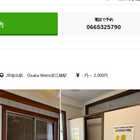
自覚していない未病を見つけケアします。

美容鍼
スポーツ鍼灸
レディー
来たローラー、運動療法など1人1人に合った治療を提供します。

電話で予約
約
0665325790
るだけでリラックスはもちろん、自然と呼吸がしやすくなる空間で治療を受け
東洋医療部門のスタッフメンバーとなっています。がんの統合医療の重要性を
ます。

20時以降OK
当日予約
JR放出駅、Osaka Metro深江橋駅
- 円～
2,000円
駅近
往療あり
バリアフリー
個室完備