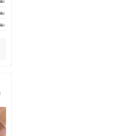
込）
激
込）
込）
円