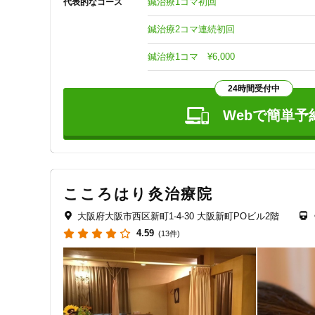
鍼治療1コマ初回
代表的なコース
響く鍼を希望される方には的確に深鍼治療を実施しますが
（針の本数、施術中の痛み、治療時間）で最大限の効果が出
鍼治療2コマ連続初回
大腰筋や腸骨筋への深鍼治療も安全に実施可能です。
鍼治療1コマ ¥6,000
24時間受付中
Webで簡単予
こころはり灸治療院
大阪府大阪市西区新町1-4-30 大阪新町POビル2階
4.59
(13件)