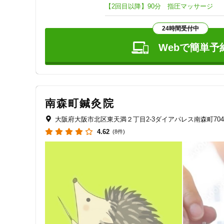
クレカ可
【2回目以降】90分 指圧マッサージ
24時間受付中
キーワード
Webで簡単予
南森町鍼灸院
大阪府大阪市北区東天満２丁目2-3ダイアパレス南森町704
4.62
(8件)