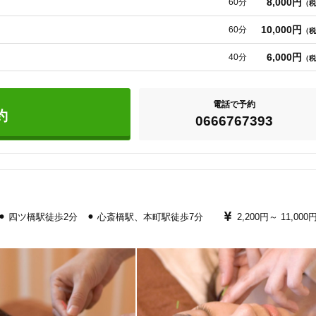
8,000円
60分
（税
、基本的には使う鍼の本数をむやみやたらに増やさずに、なるべく少ない刺
るように、常に知識と技術をアップデートしています。

10,000円
60分
（税
6,000円
40分
（税
電話で予約
約
0666767393
⚫︎ 四ツ橋駅徒歩2分 ⚫︎ 心斎橋駅、本町駅徒歩7分
2,200円～
11,000