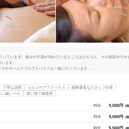
行っています。痛みや不調が現れているところはもちろん、その原因や引き
います。

スやホームケアのアドバイスも一緒に行っています。

丁寧な説明
セルフケアアドバイス
経験豊富なスタッフ在籍
皮膚表面に現れます。そのサインを見つけ感疲労や内臓疲労など全身診て行き
ない鍼シール
使い捨て鍼使用
大阪府全域
変更する
5,500円
45分
（税
内耳）のケアが重要！

5,500円
45分
（税
する事にも繋がります。

5,500円
45分
（税