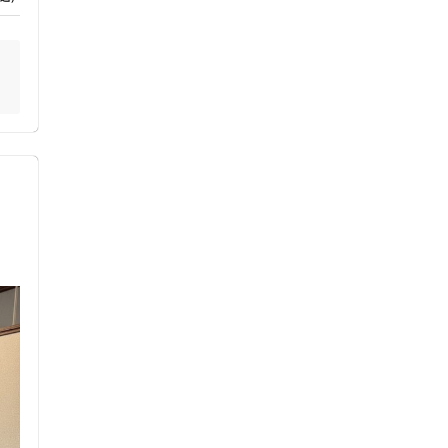
ス鍼灸
小児鍼
て
伝
ネット予約
送迎あり