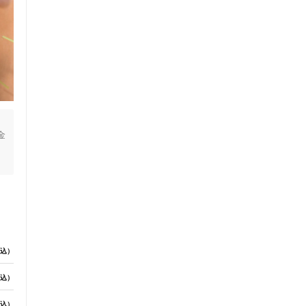
金
ま
込）
込）
込）