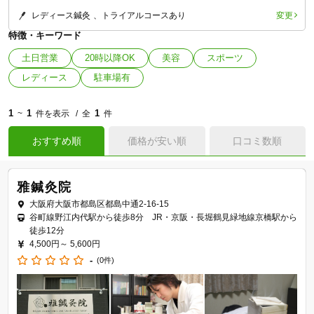
変更
レディース鍼灸
トライアルコースあり
特徴・キーワード
土日営業
20時以降OK
美容
スポーツ
レディース
駐車場有
1
1
1
~
件を表示
全
件
おすすめ順
価格が安い順
口コミ数順
雅鍼灸院
大阪府大阪市都島区都島中通2-16-15
谷町線野江内代駅から徒歩8分 JR・京阪・長堀鶴見緑地線京橋駅から
徒歩12分
4,500円～
5,600円
-
(0件)