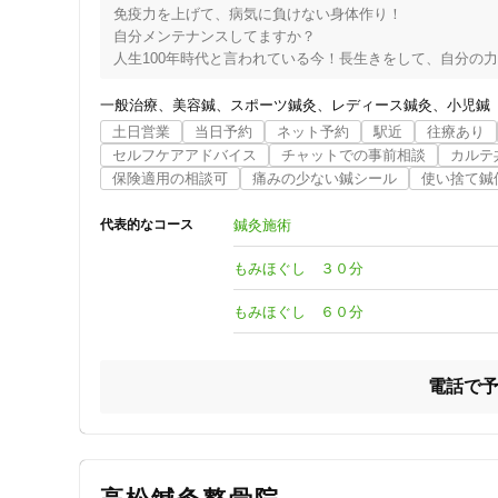
面倒な法律の手続きなどについても、

免疫力を上げて、病気に負けない身体作り！

ジャンル
当院では弁護士や行政書士と連携しておりますのでご安心
自分メンテナンスしてますか？

一般治療
人生100年時代と言われている今！長生きをして、自分の力
日常生活を楽しく快適にサポート出来る！それが「にこ鍼灸院」
当院はコロナ対策として以下の事を徹底しております。

一般治療
美容鍼
スポーツ鍼灸
レディース鍼灸
小児鍼
・玄関にアルコール消毒液の設置 

土日営業
当日予約
ネット予約
駅近
往療あり
 ・院内空気清浄機の設置 

セルフケアアドバイス
チャットでの事前相談
カルテ
特徴・キーワード
 ・これでもか！と言うほどの換気  

保険適用の相談可
痛みの少ない鍼シール
使い捨て鍼
・マスクの着用  

・患者様に触る手のこまめな消毒  

受付時間の特徴
鍼灸施術
代表的なコース
・ベットの消毒  

・バスタオルの毎回交換  

土日営業
もみほぐし ３０分
・使い捨ての鍼 

 ・待ち時間の無い完全予約制

もみほぐし ６０分
患者様に安心してご利用いただける様にしております。

通院手段の特徴
駐車場あり
整体師として７年、鍼灸師として７年、計１４年身体に携
電話で
している頃、どうしても取り切れない患者様の痛みがあり
取ってしまった事に感動し自分もより良い治療を届けたい
設備の特徴
合い、本を開いては勉強し日々楽しく暮らせるよう一人一
で!!!お任せください‼ 

キッズスペースあり
にこ鍼灸院の理念「にこ」っと笑顔でお出迎え
