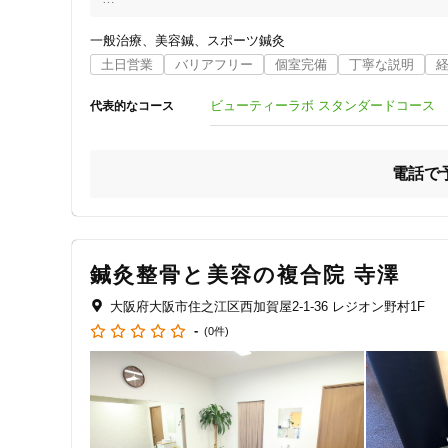
クレカ可
　その理由は？

私は高松鍼灸整骨院のある大阪市住之江区中加賀屋の出身
一般治療
美容鍼
スポーツ鍼灸
たくさん来られます。周辺は住宅地で、昔からここにお住
土日営業
バリアフリー
個室完備
丁寧な説明
キーワード
多いということもあります。

出張での施術は、服飾デザイナーの方のご自宅に伺ってお
ビューティーラボ スタンダードコース
代表的なコース
ています。遠方でもあらかじめご予約いただきましたら、お
　当院は保険内診療で治療できる鍼灸整骨院です

電話で
ご予約やご来院の流れ、当院に寄せられるよくあるご質問な
当院は保険内診療で治療を行っておりますので、安心して
鍼灸整骨と美容の複合院 寺澤
大阪府大阪市住之江区西加賀屋2-1-36 レジオン野村1F
-
(0件)