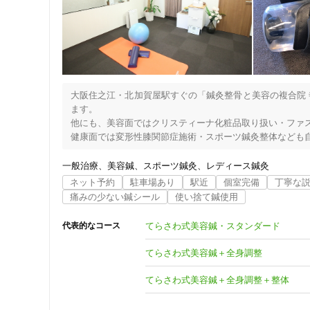
大阪住之江・北加賀屋駅すぐの「鍼灸整骨と美容の複合院
ます。

他にも、美容面ではクリスティーナ化粧品取り扱い・ファス
健康面では変形性膝関節症施術・スポーツ鍼灸整体なども自
美容のお悩みはもちろん、女性ならではの健康までお任せく
一般治療
美容鍼
スポーツ鍼灸
レディース鍼灸
美容鍼は、電気を流す美容鍼＋病院で採用される超音波＋お
ネット予約
駐車場あり
駅近
個室完備
丁寧な
田中みな実さん愛用のクリスティーナ化粧品を併用して、さ
痛みの少ない鍼シール
使い捨て鍼使用
メンズ美容鍼は、全身鍼灸も含まれるコースでカラダの疲れ
てらさわ式美容鍼・スタンダード
代表的なコース
遠方からや夫婦で通われる方も多く、大変人気です。

てらさわ式美容鍼＋全身調整
メンタルケア鍼灸整体（こころの疲れ鍼灸整体コース）で
たり、医師やカウンセラーと相性が合わず、辛い言葉を掛け
てらさわ式美容鍼＋全身調整＋整体
ストレスからくる身体の症状や緊張を緩和しながら体質改善
不眠でお困りの方には睡眠健康指導士としてのアドバイスも