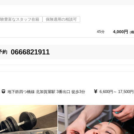
で、地元ですので、知り合いの方も多いのです。小さい頃から知っている方
いの方も多く、皆様年も重ねられて、腰や肩に不調を抱えていらっしゃる方
経験豊富なスタッフ在籍
保険適用の相談可
ります。ご縁があってご紹介いただいたのですが、兵庫県のご自宅にお伺い
4,000円
45分
（税
伺いいたします。

0666821911
予約
どを掲載しております。

ご利用いただけます。ご来院の際は健康保険証をお持ちください。
5
件
検索結果を見る
地下鉄四つ橋線 北加賀屋駅 3番出口 徒歩3分
6,600円～
17,500円