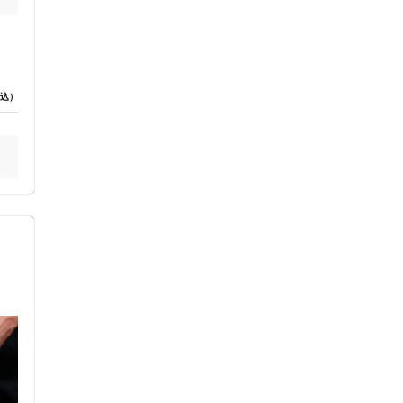
も
が
し
込）