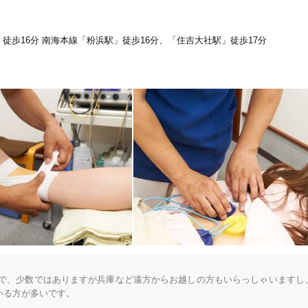
「健康にはりを見た」
駅」徒歩16分 南海本線「粉浜駅」徒歩16分、「住吉大社駅」徒歩17分
ります。ご質問がある方はお問い合わせください。
女性限定
オンラインサポートあり
丁寧な説明
カルテ共有
経験豊富なスタッフ在籍
使い捨て鍼使用
トライアルコースあり
方で、少数ではありますが兵庫など遠方からお越しの方もいらっしゃいますし
保険適用の相談可
地域支援クーポン可
る方が多いです。
