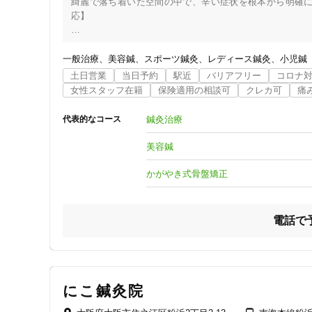
綺麗で落ち着いた空間の中で、辛い症状を根本から明確
応】

皆さんが抱えている、首・肩・腰・膝などの症状の根本原因
・姿勢不良による繰り返しの筋肉への負担

一般治療
美容鍼
スポーツ鍼灸
レディース鍼灸
小児鍼
・骨の歪みからくる筋緊張によっての血行不良

土日営業
当日予約
駅近
バリアフリー
コロナ
☆当院では、まずは、この二つに対し、当院独自の施術を行
女性スタッフ在籍
保険適用の相談可
クレカ可
痛
◎かがやき鍼灸整骨院の知って得する5つのポイント◎

鍼灸治療
代表的なコース
1.症状の原因を明確にし、根本的な施術を提案させて頂きま
2.豊富な自費施術！

美容鍼
3.うつ病、自律神経失調症、パニック障害に対し、特化した
4.産後のお母さんには嬉しい、お子様もご一緒に来院OK！

かがやき式骨盤矯正
5.予約優先制なので、待ち時間少なく、施術までがスムーズ
電話で
■四橋線玉出駅から徒歩30秒　■平日20時まで受付

■土曜日は12時半まで受付　　■交通事故専門院

■予約優先制

にこ鍼灸院
このような事で悩んではいませんか？？

●根本原因を知って、症状を根本から治したい
