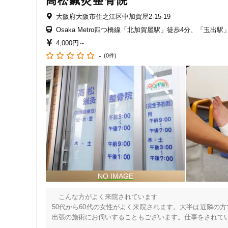
高松鍼灸整骨院
「にこ」っと笑顔になっていただく

「にこ」いちで患者様と当院で悩みをなくす

大阪府大阪市住之江区中加賀屋2-15-19
女性向けの特徴
Osaka Metro四つ橋線「北加賀屋駅」徒歩4分、「玉出
※保険治療は負担割合になりますので、表示価格とは異な
女性スタッフ在籍
4,000円～
-
(0件)
接客・サービスの特徴
コロナ対応
チャットでの事前相談
施術の特徴
痛みの少ない鍼シール
支払いに関する特徴
　こんな方がよく来院されています

50代から60代の女性がよく来院されます。大半は近隣の
特典あり
出張の施術にお伺いすることもございます。仕事をされてい