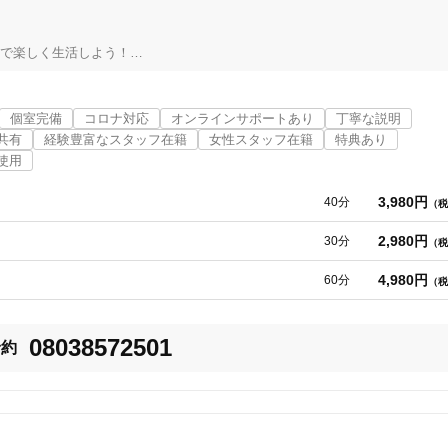
ください。
美容鍼
スポーツ鍼灸
レディー
で楽しく生活しよう！

です!!!

個室完備
コロナ対応
オンラインサポートあり
丁寧な説明
共有
経験豊富なスタッフ在籍
女性スタッフ在籍
特典あり
使用
3,980円
40分
（税
20時以降OK
当日予約
2,980円
30分
（税
4,980円
60分
（税
駅近
往療あり
わる仕事をさせていただいています。鍼灸師となるきっかけとして、整体師
08038572501
予約
、悩んでいました。ところが、同僚の鍼灸師が１回の施術であっさりと痛み
と鍼灸師の道を目指しました。現在も試行錯誤の毎日で、患者様の痛みに向
人に合わせた治療に取り組んでおります。どこに行っても治らないを是非当
バリアフリー
個室完備