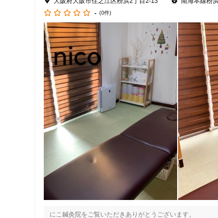
大阪府大阪市住之江区粉浜2丁目2-13
南海本線粉
●中々自分に合った施術場所が見つからない

-
(0件)
●施術をするが、時間が経つとまた同じ症状が出る

●湿布や薬などで誤魔化している

●身体の不調で仕事や日常生活に支障がある

●周りに「姿勢悪いね」とよく言われる

●子供が居るから中々時間が作れない

●自律神経の乱れがある

●うつ病、パニック障害がある

●筋力を付けたいが、何をしていいかわからない

上記のようなお悩み、当院に全てお任せ下さい！

一つ一つ、患者様のお悩みのサポートをさせて頂きます！

すべてのスタッフが国家資格を持った先生なので安心して施
◆◆ 交通事故に遭ったらまずはご連絡ください！ ─────

交通事故による怪我は、事故当日は何も症状がなくとも

数日、数週間たった後に現れることが少なくありません。

住所
そうなる前に、ます、交通事故に遭ったらご相談ください。
当院では、交通事故の場合「自賠責保険」が適用されますの
にこ鍼灸院をご覧いただきありがとうございます。
