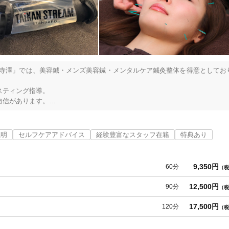
 寺澤」では、美容鍼・メンズ美容鍼・メンタルケア鍼灸整体を得意としてお
ティング指導。

信があります。

ださい。

顔や頭皮の手技ケア。

説明
セルフケアアドバイス
経験豊富なスタッフ在籍
特典あり
らに美肌へ。

やストレスもケア。

9,350円
60分
（税
12,500円
90分
（税
は、もしかしてうつなのでは？と思っても、病院の予約がなかなか取れなか
られて怖い……などでお悩みの方を、副作用が少ない鍼灸整体でケア！

17,500円
120分
（税
！

行い、あらゆる不調に対応していきます。
