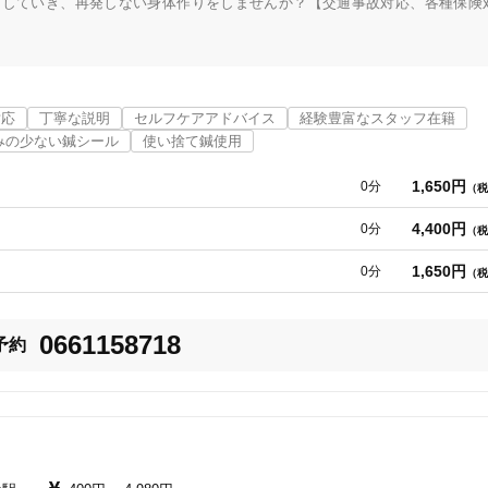
にしていき、再発しない身体作りをしませんか？【交通事故対応、各種保険
としては、大きく二つです。

対応
丁寧な説明
セルフケアアドバイス
経験豊富なスタッフ在籍
うことで、症状の出ない正常な身体作りを行うことを目的としています。

みの少ない鍼シール
使い捨て鍼使用
1,650円
0分
（税
す！

4,400円
0分
（税
当院独自の施術！

1,650円
0分
（税
！

0661158718
予約