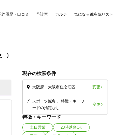
予約履歴・口コミ
予診票
カルテ
気になる鍼灸院リスト
灸
現在の検索条件
変更
大阪府 大阪市住之江区
スポーツ鍼灸
特徴・キーワ
変更
ードの指定なし
特徴・キーワード
土日営業
20時以降OK