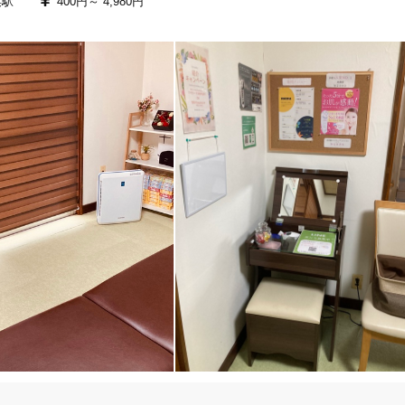
浜駅
400円～
4,980円
術を受けて頂く事が可能です♪

大阪市住之江区
変更する


で施術費用は0円です。
