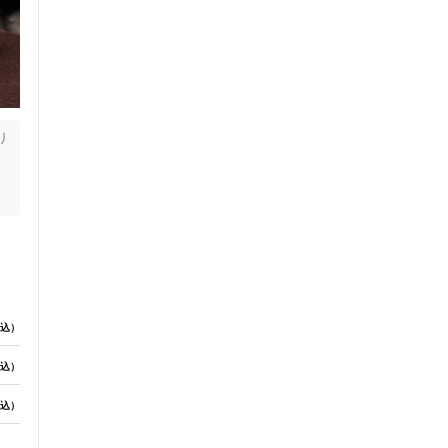
り
込）
込）
っ
込）