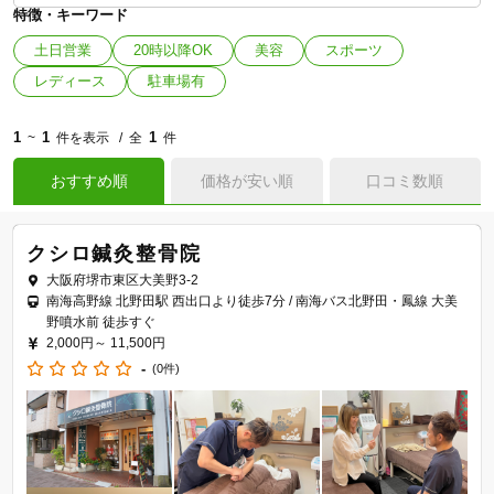
特徴・キーワード
土日営業
20時以降OK
美容
スポーツ
レディース
駐車場有
1
1
1
~
件を表示
全
件
おすすめ順
価格が安い順
口コミ数順
クシロ鍼灸整骨院
大阪府堺市東区大美野3-2
南海高野線 北野田駅 西出口より徒歩7分 / 南海バス北野田・鳳線 大美
野噴水前 徒歩すぐ
2,000円～
11,500円
-
(0件)