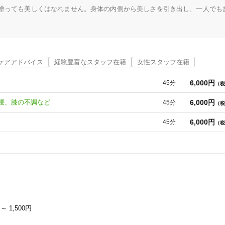
塗っても美しくはなれません。身体の内側から美しさを引き出し、一人でも
「健康にはりを見た」
女性限定
ゆみ、円形脱毛症、薄毛、乾燥肌など）に力を入れております。

されたものです。身体にある14本の経絡と345個のツボが手のひら手の甲に
ケアアドバイス
経験豊富なスタッフ在籍
女性スタッフ在籍
節する方法です。

8㎜の鍼を1〜2㎜程度刺入します。

6,000円
45分
（税
オンラインサポートあり
丁寧な説明
し、注射針や縫針が刺さるような痛みとは全く異なります。鍼の太さが0.1
。しかし身体に相応する部分（身体の悪い部分）には場合によっては数十本
6,000円
腰、膝の不調など
45分
（税
痛みが強いのがこの鍼の特徴です。
カルテ共有
経験豊富なスタッフ在籍
146112号)

6,000円
45分
（税
使い捨て鍼使用
トライアルコースあり
保険適用の相談可
地域支援クーポン可
円～
1,500円