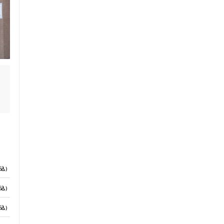
込）
込）
が
込）
か