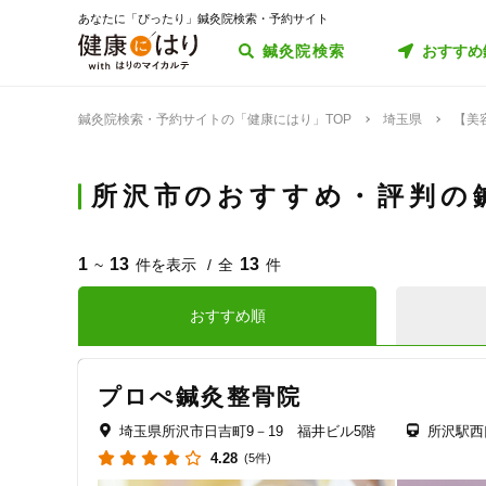
あなたに「ぴったり」鍼灸院検索・予約サイト
鍼灸院検索
おすすめ
鍼灸院検索・予約サイトの「健康にはり」TOP
埼玉県
【美
所沢市のおすすめ・評判の
1
13
13
~
件を表示
全
件
おすすめ順
プロぺ鍼灸整骨院
埼玉県所沢市日吉町9－19 福井ビル5階
所沢駅西
4.28
(5件)