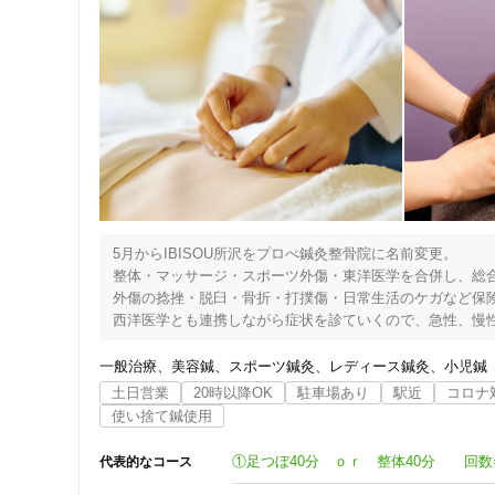
5月からIBISOU所沢をプロぺ鍼灸整骨院に名前変更。

整体・マッサージ・スポーツ外傷・東洋医学を合併し、総合
外傷の捻挫・脱臼・骨折・打撲傷・日常生活のケガなど保険
西洋医学とも連携しながら症状を診ていくので、急性、慢性
神経疲労(イライラ、不眠、抑欝)、内臓疾患(胃の痛み・膨満
自律神経失調症(不眠・めまい)、ホルモンバランスの乱れ(更
一般治療
美容鍼
スポーツ鍼灸
レディース鍼灸
小児鍼
頭痛など、様々なお身体の症状にも対応できる。

土日営業
20時以降OK
駐車場あり
駅近
コロナ
定期的な治療を行うことで体質改善も期待できます。

使い捨て鍼使用
こだわり１

代表的なコース
地域密着15年・中国鍼治療・美容鍼など総合治療
