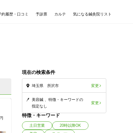
予約履歴・口コミ
予診票
カルテ
気になる鍼灸院リスト
現在の検索条件
変更
埼玉県 所沢市
美容鍼
特徴・キーワードの
変更
指定なし
特徴・キーワード
0円
土日営業
20時以降OK