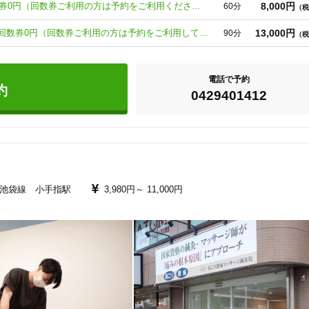
8,000円
②足つぼ60分 ｏｒ 整体60分 回数券0円（回数券ご利用の方は予約をご利用ください）
60分
（税
万件以上・有名人もご来店

13,000円
③足つぼ９０分 ｏｒ 整体９０分 回数券0円（回数券ご利用の方は予約をご利用してください）
90分
（税
電話で予約
レベルハイフ・新型脱毛マシン・360度素肌美人へサボートします。

約
0429401412
ケアなどお客様健康美を導きます。

池袋線 小手指駅
3,980円～
11,000円
マし、地域NO1実績を目指しております！
