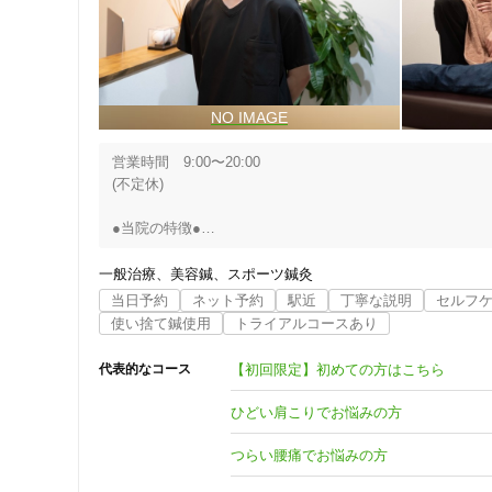
予約が空いてない場合電話にてご連絡ください。

☎　04-2940-1412
営業時間　9:00〜20:00

(不定休)

●当院の特徴●

鍼灸、マッサージ共に国家資格を持つ施術者が

一般治療
美容鍼
スポーツ鍼灸
当日予約
ネット予約
駅近
丁寧な説明
セルフ
『痛みの根本原因』にアプローチして改善・解消へと導きま
使い捨て鍼使用
トライアルコースあり
【初回限定】初めての方はこちら
代表的なコース
●当院の施術の効果が高い理由●

住所
ひどい肩こりでお悩みの方
所沢肩こり腰痛マッサージ鍼灸院では整体やもみほぐし店
ご対応致します。

つらい腰痛でお悩みの方
数多くの知識と経験があるからこそ痛みの根本原因を見つ