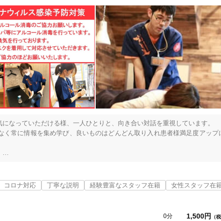
13
件
検索結果を見る
になっていただける様、一人ひとりと、向き合い対話を重視しています。

なく常に情報を集め学び、良いものはどんどん取り入れ患者様満足度アップ


越しください。

コロナ対応
丁寧な説明
経験豊富なスタッフ在籍
女性スタッフ在
を取る為、骨格矯正で歪みを整え、

の出にくい身体に変えていきます。

1,500円
0分
（税