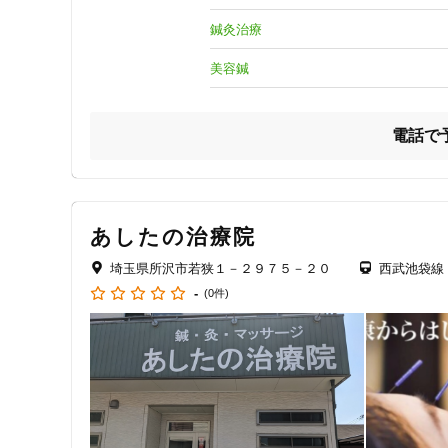
②症状に合わせた鍼治療

鍼灸治療
東洋医学の知識と技術を使い筋肉の痛みを取るだけでなく、
頭痛、自律神経の乱れ、更年期などの幅広い症状に合わせ身
美容鍼
③安心・安全な産後の骨盤矯正

妊娠中に出る骨盤の緩みや歪み、また産後４０％落ちると言
電話で
産中、産後に出やすい肩、腰、膝の痛みを取り除き妊娠前の
④豊富な美容メニュー

しわ、たるみは美顔鍼、顔の歪みを整える小顔矯正、O脚、
1人1人のお悩みに合わせた美容メニューを提供します。

あしたの治療院
⑤安心・安全な整骨院

埼玉県所沢市若狭１－２９７５－２０
西武池袋線
これまで数多くの症例を経験し、専門的な知識や技術で症状
-
(0件)
また院内は笑顔になって頂けるような安心感のある雰囲気に
安心・安全に治療に通っていただけます。