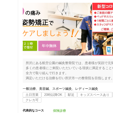
○映画鑑賞

クレカ可
○居酒屋

キーワード
所沢にある航空公園の鍼灸整骨院では、患者様が笑顔で元気
多くの患者様にご来院いただいている現状に満足すること
全力で取り組んで行きます。

満足いただける治療を行い所沢市一の整骨院を目指します。
少しでもお身体の不調を感じましたら、いつでもお気軽にお
一般治療
美容鍼
スポーツ鍼灸
レディース鍼灸
～5つの強み～

土日営業
20時以降OK
駅近
キッズスペースあり
①痛みの出にくい身体をつくる根本ケア

クレカ可
今まで取ることのできなかった肩や腰、膝などの身体の痛み
インナーマッスルのトレーニングで弱った筋力を鍛え、痛み
保険診療
代表的なコース