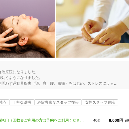
治療院になりました。

効くようになりました。

問わず運動器疾患（頚、肩、腰、膝痛）をはじめ、ストレスによる

感・便秘・下痢)、

年期症状・生理不順・ＰＭＳ)、

対応
丁寧な説明
経験豊富なスタッフ在籍
女性スタッフ在籍
6,000円
①足つぼ40分 ｏｒ 整体40分 回数券0円（回数券ご利用の方は予約をご利用ください）
40分
（税