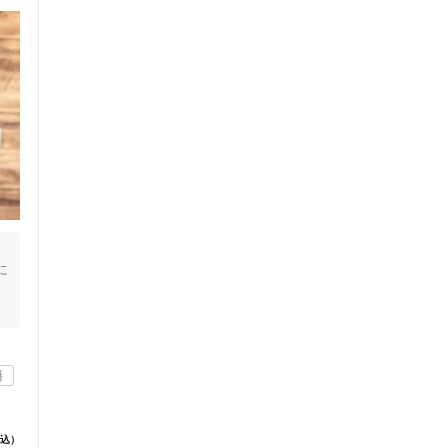
に
籍
込）