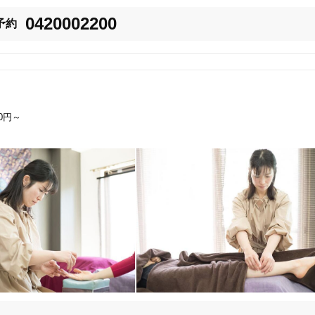
0420002200
予約
美容鍼
スポーツ鍼灸
レディー
ニューをご用意しております。

00円～
20時以降OK
当日予約
最適な治療プランをご提供いたします。

お気軽にご相談ください！

駅近
往療あり
。

ただきたいと思っています！

バリアフリー
個室完備