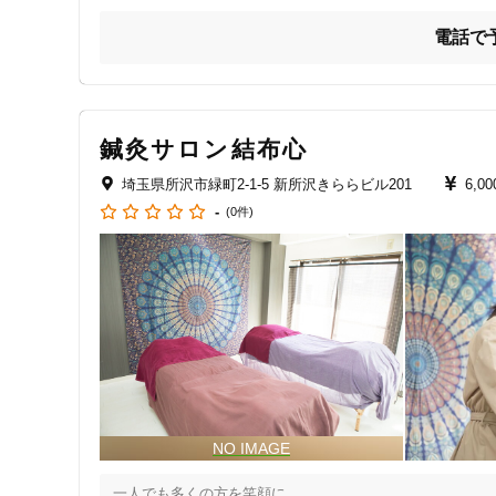
ジャンル
ら改善することができます。

電話で
一般治療
●症状に合わせて最適な治療プランをご提供●

当院では肩こり腰痛といった慢性症状に加えて多数の施術メ
鍼灸サロン結布心
特徴・キーワード
美容鍼灸

埼玉県所沢市緑町2-1-5 新所沢きららビル201
6,0
スポーツ鍼灸マッサージ

-
(0件)
眼精疲労・ヘッドマッサージ

受付時間の特徴
足つぼマッサージ

土日営業
どの施術に対しても最初に問診を行なっております。

問診の際に患者様のお悩みや辛い症状をお伝えいただければ
通院手段の特徴
もしご不明な点や気になる点がございます際にはLINEにて
駐車場あり
ご予約はネット、LINE、お電話にて受け付けております。

【代表からのご挨拶】

設備の特徴
初めまして。鍼灸マッサージ師の熊谷陸(くまがい りく)です
皆様の生活のお悩みを1つでも健康面からサポートさせてい
キッズスペースあり
宜しくお願い致します！

一人でも多くの方を笑顔に
