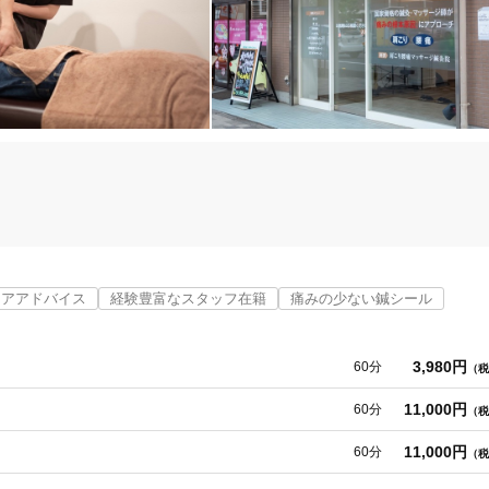
ケアアドバイス
経験豊富なスタッフ在籍
痛みの少ない鍼シール
す。

3,980円
60分
（税
所沢市
変更する
11,000円
60分
（税
とは異なり、鍼灸・マッサージどちらに対しても国家資格を保有した施術者
11,000円
60分
（税
け出し、原因に合わせて体の筋肉やツボにアプローチするため、痛みを根本