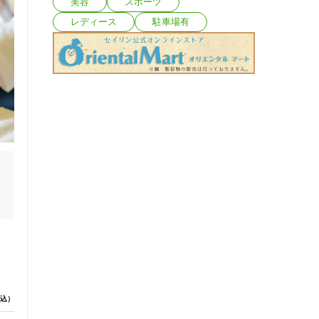
美容
スポーツ
レディース
駐車場有
込）