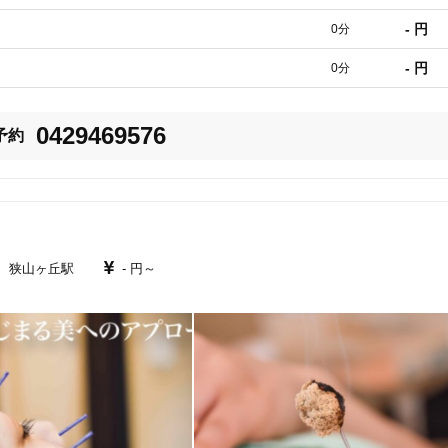
- 円
0分
内臓の調節などで

体の不調を整えます。

- 円
0分
われている筋力を元に戻し、

0429469576
予約
身体より良い状態にしていきます。

X脚が気になる方に美脚矯正

 狭山ヶ丘駅
- 円～
に合った治療を行います。

なっているので、
