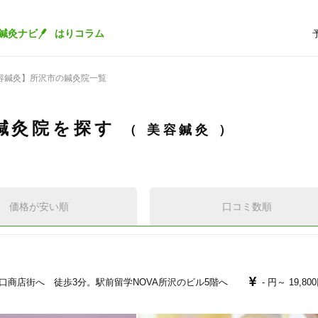
鍼灸ナビ
はりコラム
容鍼灸】所沢市の鍼灸院一覧
鍼灸院を探す
美容鍼灸
価格が安い順
口コミ数順
口商店街へ 徒歩3分。駅前留学NOVA所沢のビル5階へ
- 円～
19,80