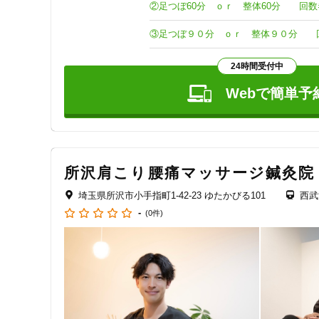
経験豊富・漢方薬相談販売

難病治療・神経痛治療・ダイエット鍼・美髪鍼・治療事例1
こだわり２

トータルビューティーエステサロンも併設

24時間受付中
ハイフ小顔・痩身・メンズ脱毛！人気メニュー多数

ベテランエステティシャン在籍・最新痩身機器・クリニック
Webで簡単予
こだわり３

完全個室・丁寧にカウンセリング

癒し空間でリラックスしながら

一人ひとりお悩みに合わせて、トータル治療やメンテナンス
所沢肩こり腰痛マッサージ鍼灸院
こだわり４

埼玉県所沢市小手指町1-42-23 ゆたかびる101
西武
結果をコミット！最新治療法＆美容法を揃い

-
(0件)
健康・美容・癒し

実例1万件以上・創業16年以上・信頼・安心・健康美をテー
こだわり５

新型酸素カプセル導入！

免疫力向上！疲労回復効果抜群！

高濃度酸素カプセルで

疲労回復・免疫力向上・眼精疲労・メンテナンス
