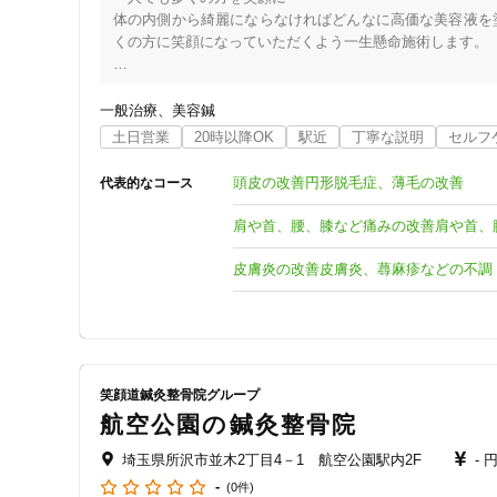
体の内側から綺麗にならなければどんなに高価な美容液を
【実績】

くの方に笑顔になっていただくよう一生懸命施術します。

女性向けの特徴
FCバルセロナアカデミー葛飾トレーナー

MLBロサンゼルス・エンゼルス研修

女性スタッフ在籍
特に皮膚の症状（アトピー、にきび、吹き出物、蕁麻疹、か
社会人野球部トレーナー研修

一般治療
美容鍼
ZUMBAカンファレンストレーナー帯同

高麗手指鍼とは、韓国の柳泰佑（ユー・テウ）氏により創案
土日営業
20時以降OK
駅近
丁寧な説明
セルフ
東急スポーツサッカートレーナー帯同

接客・サービスの特徴
り、その刺激点へ鍼やお灸をすることで全身の身体機能を調
おこしやす京都トレーナー帯同

手指の相応部分には「手指鍼」とよばれる、長さ1㎝太さ0.1
頭皮の改善円形脱毛症、薄毛の改善
代表的なコース
都内鍼灸院にて院長

コロナ対応
手は敏感な部分ですので、鍼を刺すと痛みはあります。しか
㎜というのは髪の毛ほどの太さですので、ご安心ください
肩や首、腰、膝など痛みの改善肩や首、
【保有資格】

していきますので、痛みはあります。しかも悪い部分ほど
チャットでの事前相談
・あん摩マッサージ指圧師免許証(国家資格 厚生労働大臣認定 第
皮膚炎の改善皮膚炎、蕁麻疹などの不調
・はり師免許証(国家資格 厚生労働大臣認定 第184484号)

・きゅう師免許証(国家資格 厚生労働大臣認定 第184295号)

施術の特徴
・サウナマイスター

・習字 2段

痛みの少ない鍼シール
・書記 2段

・空手 茶色帯

笑顔道鍼灸整骨院グループ
支払いに関する特徴
航空公園の鍼灸整骨院
【趣味】

特典あり
○スポーツ観戦：野球・サッカー・バスケ

埼玉県所沢市並木2丁目4－1 航空公園駅内2F
- 
○アニメ/漫画

-
(0件)