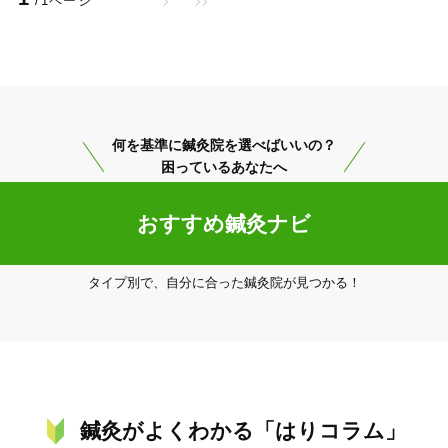
/1ページ
20時以降OK
当日予約
何を基準に鍼灸院を選べばいいの？
困っているあなたへ
駅近
往療あり
おすすめ鍼灸ナビ
タイプ別で、自分に合った鍼灸院が見つかる！
バリアフリー
個室完備
「健康にはりを見た」
女性限定
鍼灸がよくわかる「はりコラム」