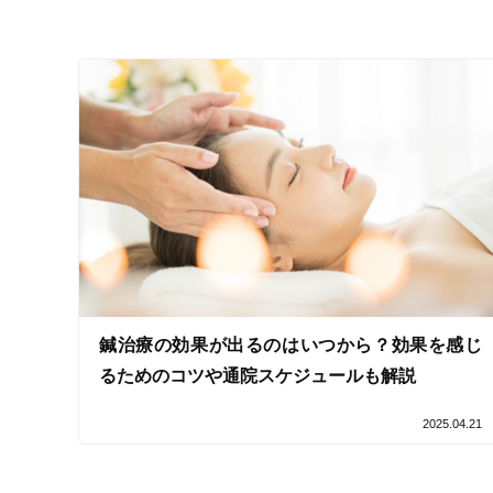
コロナ対応
チャットでの事前相談
施術の特徴
痛みの少ない鍼シール
支払いに関する特徴
特典あり
鍼治療の効果が出るのはいつから？効果を感じ
クレカ可
るためのコツや通院スケジュールも解説
キーワード
2025.04.21