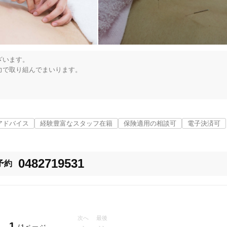
います。

で取り組んでまいります。



川口市
変更する
受付けております。

アドバイス
経験豊富なスタッフ在籍
保険適用の相談可
電子決済可
0482719531
予約
美容鍼
スポーツ鍼灸
レディー
次へ
最後
1