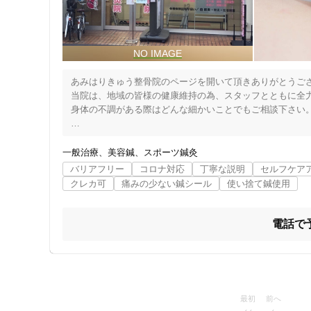
目の前にセブンイレブン鳩ヶ谷本町店がありますので

そちらを目印にお越しください。

∴∴∴∴∴∴∴∴∴∴∴∴∴∴∴∴∴∴∴∴∴∴∴∴
あみはりきゅう整骨院のページを開いて頂きありがとうござ
当院は、地域の皆様の健康維持の為、スタッフとともに全力
身体の不調がある際はどんな細かいことでもご相談下さい。
予約なしでも治療は可能です。

美容鍼は、完全予約制となっています。

一般治療
美容鍼
スポーツ鍼灸
住所
ご予約は、お電話又はLINE（HPから登録お願いします）で
バリアフリー
コロナ対応
丁寧な説明
セルフケア
HP: https://ami.gr.jp/store-search/kw/
クレカ可
痛みの少ない鍼シール
使い捨て鍼使用
電話で
ジャンル
一般治療
最初
前へ