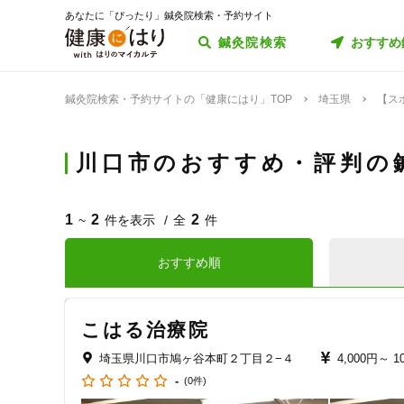
あなたに「ぴったり」鍼灸院検索・予約サイト
鍼灸院検索
おすすめ
鍼灸院検索・予約サイトの「健康にはり」TOP
埼玉県
【ス
川口市のおすすめ・評判の
1
2
2
~
件を表示
全
件
おすすめ順
こはる治療院
埼玉県川口市鳩ヶ谷本町２丁目２−４
4,000円～
1
-
(0件)