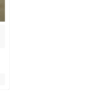
ス鍼灸
小児鍼