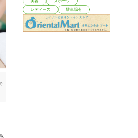
美容
スポーツ
レディース
駐車場有
で
込）