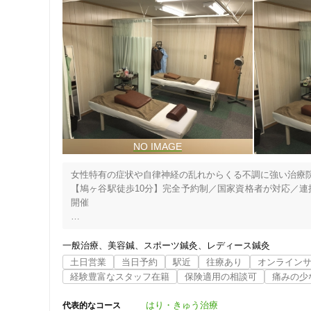
女性特有の症状や自律神経の乱れからくる不調に強い治療院
【鳩ヶ谷駅徒歩10分】完全予約制／国家資格者が対応／
開催

━━━━━━━━━━━━━━━━━…‥・

　大切な1日1日を笑顔で過ごすお手伝い！

一般治療
美容鍼
スポーツ鍼灸
レディース鍼灸
　いつまでも自分らしく生きませんか？

土日営業
当日予約
駅近
往療あり
オンライン
・‥…━━━━━━━━━━━━━━━━━

経験豊富なスタッフ在籍
保険適用の相談可
痛みの少
【こはる治療院】は、

はり・きゅう治療
代表的なコース