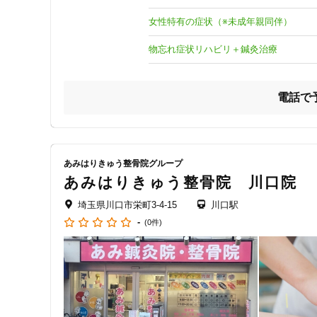
女性特有の症状や自律神経の乱れからくる不調、

物忘れ症状への施術に力を入れております。

女性特有の症状（※未成年親同伴）
モットーは、

物忘れ症状リハビリ＋鍼灸治療
『あせらず、あわてず、あきらめず』。

成果を焦らず、悪くなっても慌てず、

電話で
効果がなくても諦めずに、という思いを込めています。

これまで妊活に励む女性や、障害を抱えている方、

物忘れ症状に悩んでいるご年配の方、

プロスポーツ選手など

あみはりきゅう整骨院グループ
多くの方々に施術を行ってきました。

あみはりきゅう整骨院 川口院
その数はなんと約2万5千人！

埼玉県川口市栄町3-4-15
川口駅
-
(0件)
豊富な経験を活かして、

一人でも多くの方の健康寿命を延ばすために

全力を尽くします。

∵∵∵∵∵∵∵∵∵∵∵∵∵∵∵∵∵∵∵∵∵∵∵∵

当院は、鳩ヶ谷駅の東口から

徒歩10分の場所にございます。
