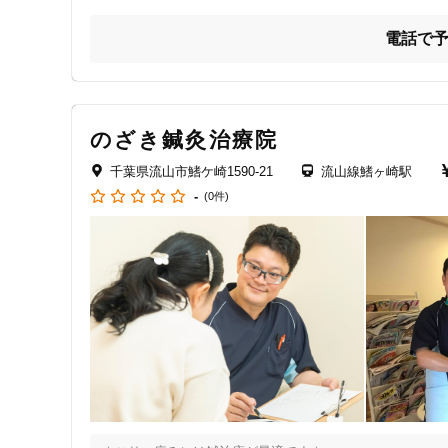
詳しくは料金表、メニューをご覧ください

電話で
ラインアカウントから追加していただき

チャットメールからお問い合わせください
のざき鍼灸治療院
千葉県流山市鰭ケ崎1590-21
流山線鰭ヶ崎駅
-
(0件)
住所