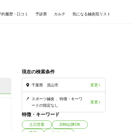
予約履歴・口コミ
予診票
カルテ
気になる鍼灸院リスト
現在の検索条件
変更
千葉県 流山市
スポーツ鍼灸
特徴・キーワ
変更
ードの指定なし
特徴・キーワード
土日営業
20時以降OK