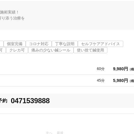
な施術実績！　　　　 　　

り添う治療を

歪み・ズレなどを

る特殊なローラーを使用し、

近
個室完備
コロナ対応
丁寧な説明
セルフケアアドバイス
可
クレカ可
痛みの少ない鍼シール
使い捨て鍼使用
とで痛みを抑え、

3
件
検索結果を見る
9,980円
60分
（税
の矯正、自律神経の調整を行い自然治癒力を高め、原因のわからなかった身
な手技と一人ひとりの身体の状態にあわせた丁寧な治療、

5,980円
45分
（税
0471539888
予約
≛≛≛≛≛≛≛≛

します！ ≛

≛≛≛≛≛≛≛≛≛
次へ
最後