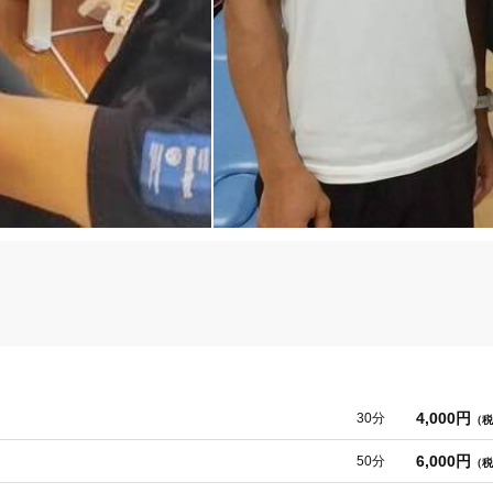
、様々な不定愁訴を改善いたします

4,000円
30分
（税
6,000円
50分
（税