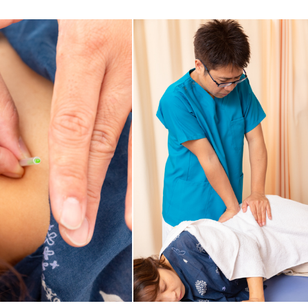
れ

「健康にはりを見た」
を積み、2004年開院。海外からも患者が訪れ、トップアスリートやプロスポ
女性限定
の自己治療にて劇的改善したことから、トリガーポイント鍼療法を専門に研
や対策のトレーニング講習を行っている。

載され、またテレビ番組出演や執筆、技術セミナー開催などトリガーポイン
オンラインサポートあり
丁寧な説明
カルテ共有
経験豊富なスタッフ在籍
使い捨て鍼使用
トライアルコースあり
保険適用の相談可
地域支援クーポン可