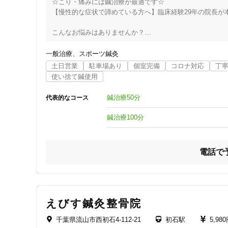
☆こり・痛みには鍼治療が最適です☆

ジャンル
【慢性的な症状で諦めている方へ】臨床経験29年の院長が本
一般治療
こんなお悩みはありませんか？

一般治療
スポーツ鍼灸
もしあなたが

土日営業
駐車場あり
個室完備
コロナ対応
丁
〓〓〓〓〓〓〓〓〓〓〓〓〓〓〓〓〓〓〓〓〓〓

特徴・キーワード
使い捨て鍼使用
＜腰痛や足のしびれがあり、鎮痛剤を服用しているが痛みが
＜「加齢による変形が原因」と言われたが特に対処法はない
鍼治療50分
代表的なコース
受付時間の特徴
＜膝に痛みがあり注射をしているが改善がみられない＞

＜「ストレートネックだから自分で運動して」といわれたが
鍼治療100分
土日営業
＜骨盤のゆがみが原因」といわれたがあまり改善がみられな
〓〓〓〓〓〓〓〓〓〓〓〓〓〓〓〓〓〓〓〓〓〓

通院手段の特徴
電話で
このようなことでお困りでしたら、施術経験２９年でのべ２
駐車場あり
あなたと同じような悩みを抱えていた患者さんも、今では不
当院ではその方にとり最適な施術や運動、日常生活のアドバ
設備の特徴
えびす鍼灸整骨院
ご自身の身体を前向きに変えていきたい方はぜひご来院下さ
キッズスペースあり
千葉県流山市西初石4-112-21
初石駅
5,98
院長プロフィール
