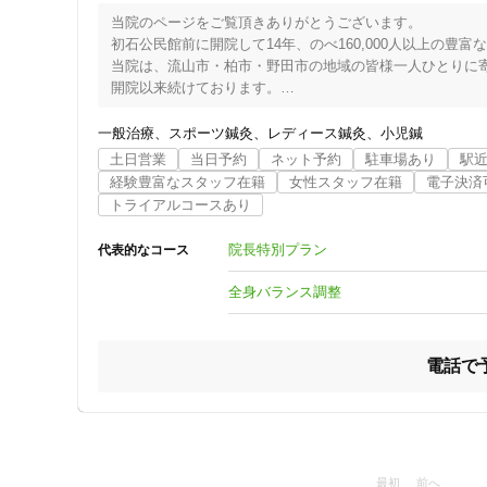
クレカ可
当院のページをご覧頂きありがとうございます。

初石公民館前に開院して14年、のべ160,000人以上の豊富
当院は、流山市・柏市・野田市の地域の皆様一人ひとりに寄
キーワード
開院以来続けております。

当院では、手技療法により痛みの原因となる骨格の捻じれ・
一般治療
スポーツ鍼灸
レディース鍼灸
小児鍼
的確に判断し、からだのバランスを整え、筋肉の線維を整え
土日営業
当日予約
ネット予約
駐車場あり
駅
筋肉を丁寧に整えていきます。

経験豊富なスタッフ在籍
女性スタッフ在籍
電子決済
また、トップアスリートも愛用する特別な電気治療を使うこ
トライアルコースあり
細胞を活性化することにより早期回復につながります。

院長特別プラン
代表的なコース
　それにより、様々な身体の痛みを取り除き、骨格の歪み
の不調を改善いたします。　　　　　　　痛みのないソフト
全身バランス調整
安心・安全で効果の高い施術をぜひ一度お試しください。

電話で
≛≛≛≛≛≛≛≛≛≛≛≛≛≛≛≛≛≛≛≛≛≛≛≛≛≛≛≛≛≛≛≛
≛ 健康的なカラダづくりの為に私たちが全力でサポートいた
≛≛≛≛≛≛≛≛≛≛≛≛≛≛≛≛≛≛≛≛≛≛≛≛≛≛≛≛≛≛≛
最初
前へ