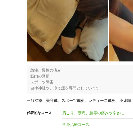
急性、慢性の痛み

筋肉の緊張

スポーツ障害

自律神経や、冷え症を専門としています

子供の姿勢改善、運動能力向上

ダイエット、顔のエステ、顔の鍼

一般治療
美容鍼
スポーツ鍼灸
レディース鍼灸
小児鍼
全身の筋肉、関節、骨格を調整し、バランスを整えることで
肩こり、腰痛、膝等の痛みや辛さに
代表的なコース
急性のけがは保険診療いたします

全身治療コース
全身の調整は自費になります
