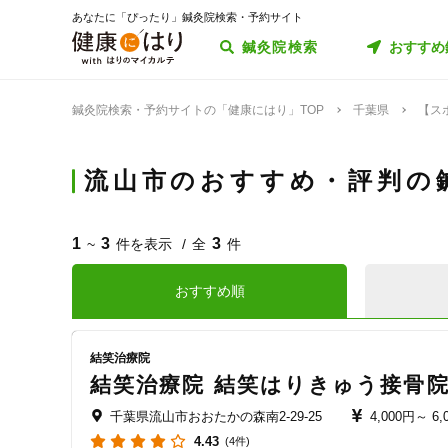
あなたに「ぴったり」鍼灸院検索・予約サイト
鍼灸院検索
おすすめ
鍼灸院検索・予約サイトの「健康にはり」TOP
千葉県
【ス
流山市のおすすめ・評判の
1
3
3
~
件を表示
全
件
おすすめ順
結笑治療院
結笑治療院 結笑はりきゅう接骨院
千葉県流山市おおたかの森南2-29-25
4,000円～
6,
4.43
(4件)