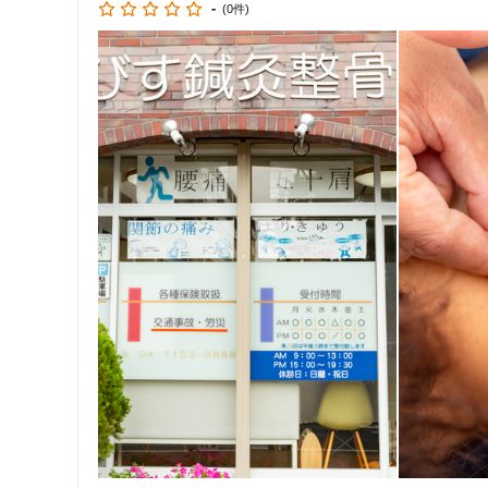
-
(0件)
野崎真治　のざき鍼灸治療院院長　千葉県出身　1973年生ま
施術歴2８年　はり師きゅう師あんまマッサージ指圧師　

女性向けの特徴
1995年国家資格取得後、整形外科で慢性痛専門として経験
ツ選手などからの信頼も厚く、延べ20万人以上に施術。

女性スタッフ在籍
自身が腰椎分離症で歩行困難となり、トリガーポイントへ
する。また自らの経験から患者や企業団体に痛み予防の講座
接客・サービスの特徴
トリガーポイント治療の専門家として経済誌や専門誌に掲
コロナ対応
チャットでの事前相談
施術の特徴
痛みの少ない鍼シール
支払いに関する特徴
特典あり