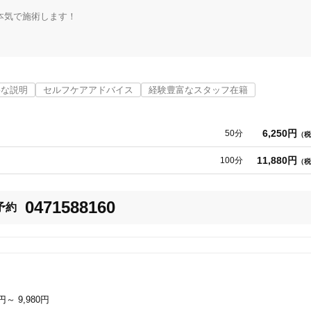
気で施術します！

美容鍼
スポーツ鍼灸
レディー
寧な説明
セルフケアアドバイス
経験豊富なスタッフ在籍
治まらない＞

＞

6,250円
50分
（税
一向に痛みが治まらない＞

11,880円
100分
（税
20時以降OK
当日予約
い＞

0471588160
予約
０万人以上の臨床実績を持つ当院がお役に立てます。

駅近
往療あり
調のない生活を取り戻し、やりたい事を存分にされています。

イスを致します。

い。

バリアフリー
個室完備
0円～
9,980円