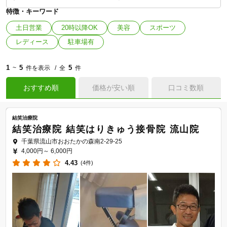
特徴・キーワード
土日営業
20時以降OK
美容
スポーツ
レディース
駐車場有
1
5
5
~
件を表示
全
件
おすすめ順
価格が安い順
口コミ数順
結笑治療院
結笑治療院 結笑はりきゅう接骨院 流山院
千葉県流山市おおたかの森南2-29-25
4,000円～
6,000円
4.43
(4件)