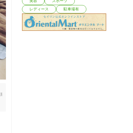
美容
スポーツ
レディース
駐車場有
顔
ー