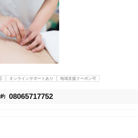
美容鍼
スポーツ鍼灸
レディー
20時以降OK
当日予約
応
オンラインサポートあり
地域支援クーポン可
08065717752
予約
駅近
往療あり
バリアフリー
個室完備