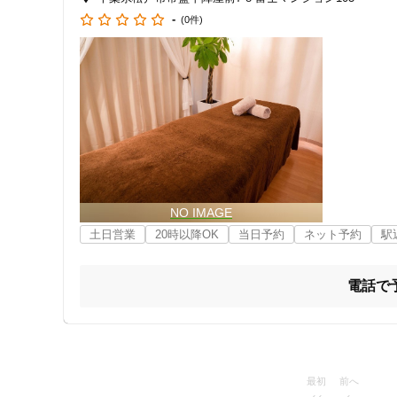
-
(0件)
女性向けの特徴
女性スタッフ在籍
接客・サービスの特徴
コロナ対応
チャットでの事前相談
土日営業
20時以降OK
当日予約
ネット予約
駅
施術の特徴
痛みの少ない鍼シール
電話で
支払いに関する特徴
特典あり
最初
前へ