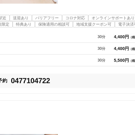
駅近
送迎あり
バリアフリー
コロナ対応
オンラインサポートあり
性限定
特典あり
保険適用の相談可
地域支援クーポン可
電子決済
4,400円
30分
（税
4,400円
30分
（税
5,500円
30分
（税
0477104722
予約
松戸市
変更する