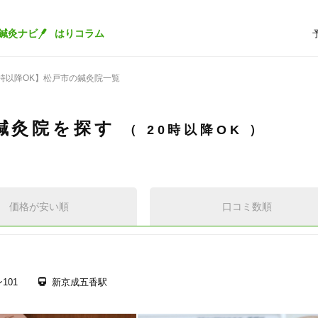
鍼灸ナビ
はりコラム
0時以降OK】松戸市の鍼灸院一覧
鍼灸院を探す
20時以降OK
価格が安い順
口コミ数順
101
新京成五香駅