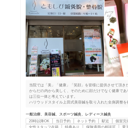
当院では「美」「健康」「笑顔」を皆様に提供させて頂きた
からだの内から美しく、そのために顔だけでなく健康であ
は三位一体と考えています。

ハリウッドスタイル上田式美容鍼を取り入れた全身調整を
ス、整体施術など患者様のお悩みに真摯に向き合って治療
一般治療
美容鍼
スポーツ鍼灸
レディース鍼灸
20時以降OK
当日予約
ネット予約
駅近
個室完
女性スタッフ在籍
特典あり
保険適用の相談可
電