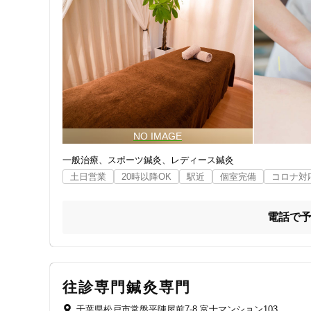
ジャンル
一般治療
特徴・キーワード
受付時間の特徴
一般治療
スポーツ鍼灸
レディース鍼灸
土日営業
土日営業
20時以降OK
駅近
個室完備
コロナ対
通院手段の特徴
電話で
駐車場あり
設備の特徴
往診専門鍼灸専門
キッズスペースあり
千葉県松戸市常盤平陣屋前7-8 富士マンション103