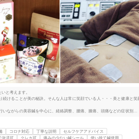
いと考えます。

り続けることが美の秘訣。そんな人は常に笑顔でいる人・・・美と健康と笑
行いながらの美容鍼を中心に、経絡調整、腰痛、膝痛、頭痛などの症状別コ
を行っています。
備
コロナ対応
丁寧な説明
セルフケアアドバイス
子決済可
クレカ可
痛みの少ない鍼シール
使い捨て鍼使用