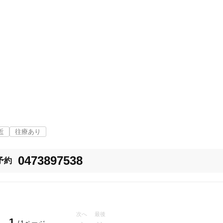
「健康にはりを見た」
女性限定
オンラインサポートあり
丁寧な説明
カルテ共有
経験豊富なスタッフ在籍
近
往療あり
使い捨て鍼使用
トライアルコースあり
0473897538
予約
保険適用の相談可
地域支援クーポン可
次へ
最後
1