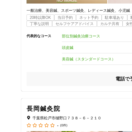
一般治療
美容鍼
スポーツ鍼灸
レディース鍼灸
小児鍼
20時以降OK
当日予約
ネット予約
駐車場あり
丁寧な説明
セルフケアアドバイス
カルテ共有
女
部位別鍼灸治療コース
代表的なコース
頭皮鍼
美容鍼（スタンダードコース）
電話で
住所
長岡鍼灸院
千葉県松戸市樋野口７３８－６－２１０
-
(0件)