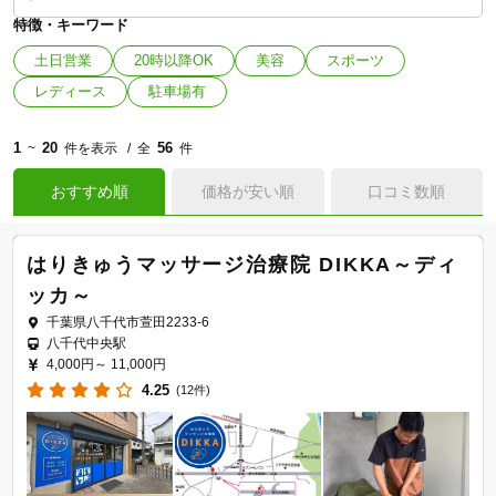
特徴・キーワード
土日営業
20時以降OK
美容
スポーツ
レディース
駐車場有
1
20
56
~
件を表示
全
件
おすすめ順
価格が安い順
口コミ数順
はりきゅうマッサージ治療院 DIKKA～ディ
ッカ～
千葉県八千代市萱田2233-6
八千代中央駅
4,000円～
11,000円
4.25
(12件)