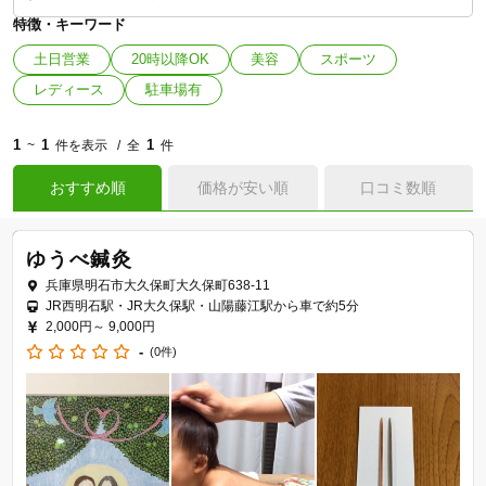
特徴・キーワード
土日営業
20時以降OK
美容
スポーツ
レディース
駐車場有
1
1
1
~
件を表示
全
件
おすすめ順
価格が安い順
口コミ数順
ゆうべ鍼灸
兵庫県明石市大久保町大久保町638-11
JR西明石駅・JR大久保駅・山陽藤江駅から車で約5分
2,000円～
9,000円
-
(0件)