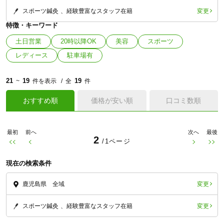
変更
スポーツ鍼灸
経験豊富なスタッフ在籍
特徴・キーワード
土日営業
20時以降OK
美容
スポーツ
レディース
駐車場有
21
19
19
~
件を表示
全
件
おすすめ順
価格が安い順
口コミ数順
最初
前へ
次へ
最後
2
/1ページ
現在の検索条件
変更
鹿児島県 全域
変更
スポーツ鍼灸
経験豊富なスタッフ在籍