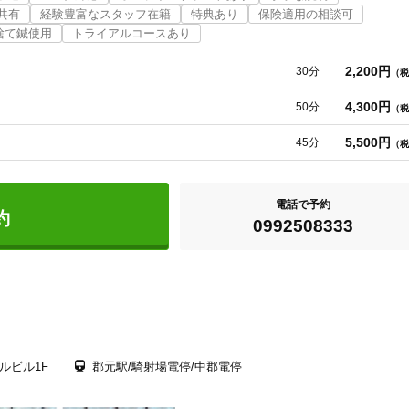
にご相談ください♪

共有
経験豊富なスタッフ在籍
特典あり
保険適用の相談可
捨て鍼使用
トライアルコースあり
です。

2,200円
30分
（税
4,300円
50分
（税
5,500円
45分
（税
電話で予約
約
0992508333
ルビル1F
郡元駅/騎射場電停/中郡電停