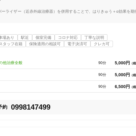
パーライザー（近赤外線治療器）を併用することで、はりきゅう＋α効果を期
性難聴、めまい、耳鳴り、そして自律神経疾患へのアプローチに役立ててい
車場あり
駅近
個室完備
コロナ対応
丁寧な説明
に入ります。鹿児島で唯一、エコーを使用して胎児の胎向確認をできる鍼灸
スタッフ在籍
保険適用の相談可
電子決済可
クレカ可
う夫婦で患者様一人一人と向き合っています。

5,000円
の他治療全般
90分
（税
5,000円
90分
（税
気軽にお問合せください。

6,500円
90分
（税
からのご連絡、お待ちしております♪
0998147499
予約