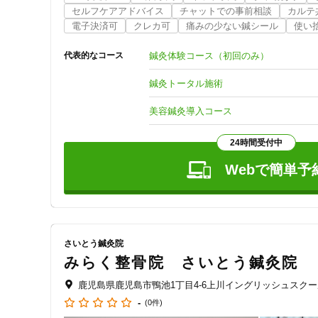
しっかりと事前にご説明させて頂きますので、まずはお気軽
セルフケアアドバイス
チャットでの事前相談
カルテ
電子決済可
クレカ可
痛みの少ない鍼シール
使い
【LINE公式アカウント】こちらからお問合せ、ご予約も可能
https://page.line.me/?accountId=ydt5656u

鍼灸体験コース（初回のみ）
代表的なコース
QRコードも↓に掲載しております。
鍼灸トータル施術
美容鍼灸導入コース
24時間受付中
Webで簡単予
さいとう鍼灸院
みらく整骨院 さいとう鍼灸院
鹿児島県鹿児島市鴨池1丁目4-6上川イングリッシュスクー
-
(0件)