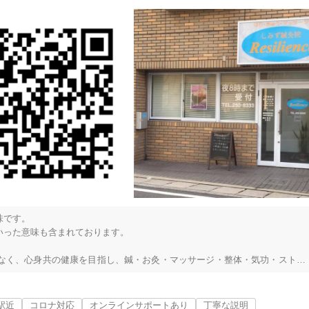
です。

った意味も含まれております。

なく、心身共の健康を目指し、鍼・お灸・マッサージ・整体・気功・ストレ
きたいと考えております。

ります。

駅近
コロナ対応
オンラインサポートあり
丁寧な説明