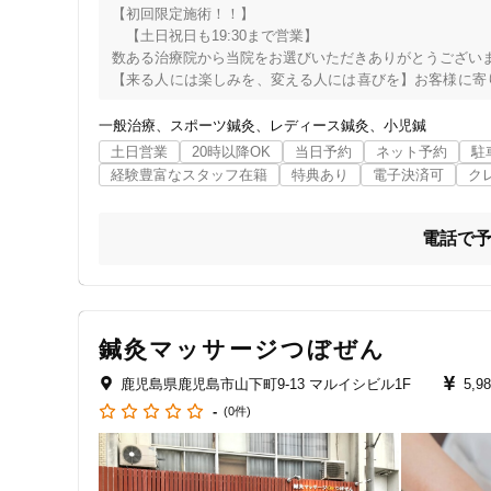
【初回限定施術！！】　　　

ジャンル
　【土日祝日も19:30まで営業】

一般治療
数ある治療院から当院をお選びいただきありがとうございま
【来る人には楽しみを、変える人には喜びを】お客様に寄
当院では関東での2万人以上の施術実績、整形外科勤務を活
目の前のお客様が「もし家族ならどうする？」という気持ち
一般治療
スポーツ鍼灸
レディース鍼灸
小児鍼
現代社会では寝違え、ぎっくり腰、首、肩凝り、痛み、腰
土日営業
20時以降OK
当日予約
ネット予約
駐
特徴・キーワード
る方が多いです。整体、鍼灸、整骨院に通ったことがなく
経験豊富なスタッフ在籍
特典あり
電子決済可
ク
して)を受けたい、長年お身体の痛み（首痛、腰痛、四十肩
痛みや不調がでたら早期にアプローチすることで改善も早め
受付時間の特徴
お悩みを後回しにせず症状の慢性化につながらないように一
電話で
専用駐車場もございますので、お電話でご予約の際お伝えく
土日営業
※鍼灸施術ご希望の方は予めお電話でお伝えください。

ネット予約、LINE、電話からでもお問合せ可能です。

※お客様対応に集中したいため、業者様は当院への営業、勧
通院手段の特徴
住所：鹿児島市鴨池1丁目4-6上川イングリッシュスクールビル
鍼灸マッサージつぼぜん
駐車場あり
営業時間：9:00~19:30 (火曜のみ不定休) ※時間外での
鹿児島県鹿児島市山下町9-13 マルイシビル1F
5,9
-
(0件)
設備の特徴
キッズスペースあり