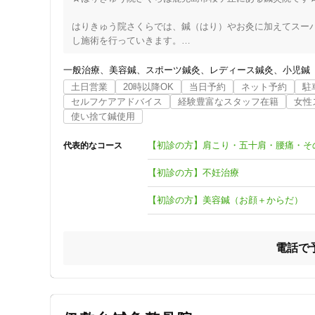
はりきゅう院さくらでは、鍼（はり）やお灸に加えてスー
し施術を行っていきます。

当院はスーパーライザーを3台保有しており、不妊や突発
す。

一般治療
美容鍼
スポーツ鍼灸
レディース鍼灸
小児鍼
土日営業
20時以降OK
当日予約
ネット予約
駐
また、逆子治療に関しては胎児の胎向を確認してから治療
セルフケアアドバイス
経験豊富なスタッフ在籍
女性
です。

使い捨て鍼使用
「この治療院を選んでよかった！！」と思っていただけるよ
【初診の方】肩こり・五十肩・腰痛・そ
代表的なコース
笑う門には福来り。笑顔溢れる鍼灸院を目指しています。

【初診の方】不妊治療
何か気になる点、ご不明な点があればお電話・LINEにてお
【LINE ID】harikyuinsakura

【初診の方】美容鍼（お顔＋からだ）
ご予約に関してもお電話・LINEでも承っております。皆様
電話で