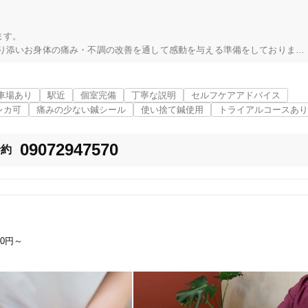
美容鍼
スポーツ鍼灸
レディー
す。

り添いお身体の痛み・不調の改善を通して感動を与える準備をしております
かして、お身体の痛み、不調を根本から改善を図り施術を行っていきます。

でサポートしてまいります。

痛、膝関節症、四十肩、五十肩、股関節痛、スポーツによるケガで悩まれて
車場あり
駅近
個室完備
丁寧な説明
セルフケアアドバイス
て不安、メンテナンスで整体を受けたい、交通事故後の施術(自賠責保険を使
レカ可
痛みの少ない鍼シール
使い捨て鍼使用
トライアルコースあり
など慢性痛)でお悩み。お悩みを放置せずにお気軽にご相談ください。

ることができることが多いです。

09072947570
緒に改善を図りましょう。

予約
ださい。ご来院時にご案内いたします。

20時以降OK
当日予約
誘はご遠慮ください※

1F

駅近
往療あり
対応ご希望の方はお電話ください。

80円～
バリアフリー
個室完備