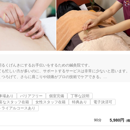
「健康にはりを見た」
女性限定
オンラインサポートあり
丁寧な説明
カルテ共有
経験豊富なスタッフ在籍
るくげんきにするお手伝いをするための鍼灸院です。

も忙しい方が多いのに、サポートするサービスは非常に少ないと思います。

つろげて、さらに肩こりや頭痛がプロの技術でケアできる。

使い捨て鍼使用
トライアルコースあり
車場あり
バリアフリー
個室完備
丁寧な説明
富なスタッフ在籍
女性スタッフ在籍
特典あり
電子決済可
トライアルコースあり
保険適用の相談可
地域支援クーポン可
5,980円
90分
（税