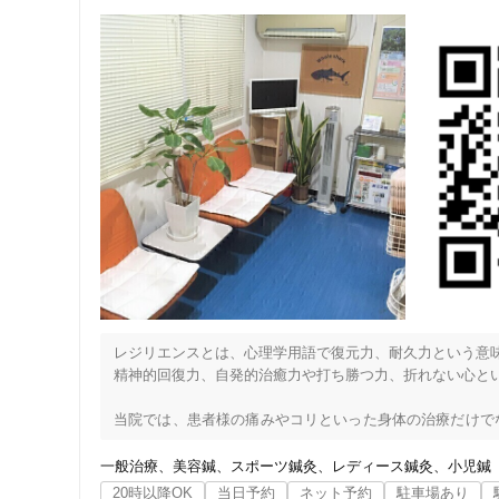
レジリエンスとは、心理学用語で復元力、耐久力という意味
精神的回復力、自発的治癒力や打ち勝つ力、折れない心とい
当院では、患者様の痛みやコリといった身体の治療だけで
チ・骨盤矯正・美容鍼など様々な角度からアプローチしてい
一般治療
美容鍼
スポーツ鍼灸
レディース鍼灸
小児鍼
鍼やお灸が初めての方向けに、鍼灸体験コースも用意してお
20時以降OK
当日予約
ネット予約
駐車場あり