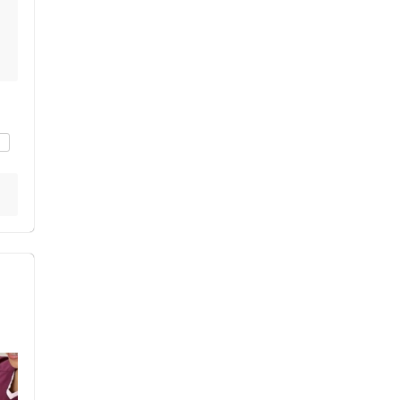
ス鍼灸
小児鍼
。
い
用
ネット予約
送迎あり