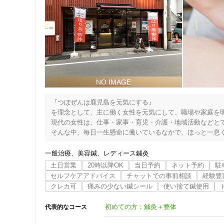
女性向けの特徴
女性スタッフ在籍
接客・サービスの特徴
コロナ対応
『つぼぜんは鹿児島を元気にする』

チャットでの事前相談
を理念として、主に働く女性を元気にして、職場や家庭を明
現代の女性は、仕事・家事・育児・介護・地域活動などとて
そんな中、毎日一生懸命に働いているなかで、ほっと一息く
施術の特徴
それがつぼぜんの特徴です。
一般治療
美容鍼
レディース鍼灸
痛みの少ない鍼シール
土日営業
20時以降OK
当日予約
ネット予約
駐
セルフケアアドバイス
チャットでの事前相談
経験豊
クレカ可
痛みの少ない鍼シール
使い捨て鍼使用
支払いに関する特徴
特典あり
初めての方：鍼灸＋整体
代表的なコース