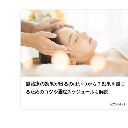
受付時間の特徴
土日営業
通院手段の特徴
駐車場あり
設備の特徴
キッズスペースあり
鍼治療の効果が出るのはいつから？効果を感じ
女性向けの特徴
るためのコツや通院スケジュールも解説
女性スタッフ在籍
2025.04.21
接客・サービスの特徴
コロナ対応