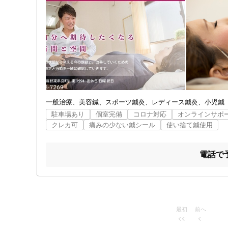
一般治療
美容鍼
スポーツ鍼灸
レディース鍼灸
小児鍼
駐車場あり
個室完備
コロナ対応
オンラインサポ
クレカ可
痛みの少ない鍼シール
使い捨て鍼使用
電話で
最初
前へ