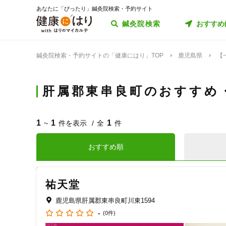
あなたに「ぴったり」鍼灸院検索・予約サイト
鍼灸院検索
おすすめ
鍼灸院検索・予約サイトの「健康にはり」TOP
鹿児島県
【
肝属郡東串良町のおすすめ
1
1
1
~
件を表示
全
件
おすすめ順
祐天堂
鹿児島県肝属郡東串良町川東1594
-
(0件)