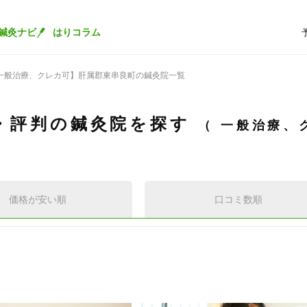
鍼灸ナビ
はりコラム
一般治療、クレカ可】肝属郡東串良町の鍼灸院一覧
・評判の鍼灸院を探す
一般治療、
価格が安い順
口コミ数順