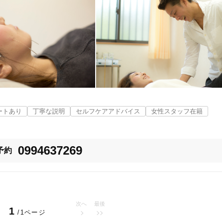
ートあり
丁寧な説明
セルフケアアドバイス
女性スタッフ在籍
0994637269
予約
次へ
最後
1
/1ページ