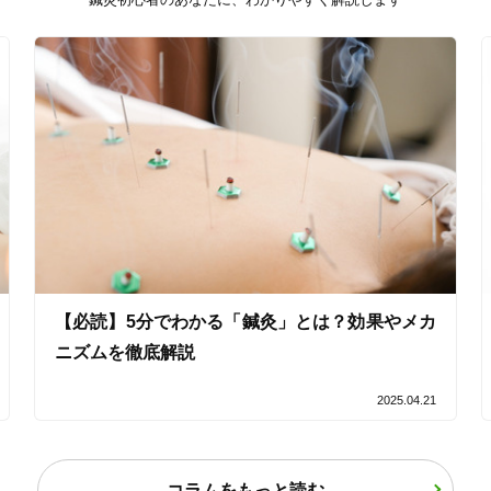
20時以降OK
当日予約
駅近
往療あり
バリアフリー
個室完備
「健康にはりを見た」
【必読】5分でわかる「鍼灸」とは？効果やメカ
ニズムを徹底解説
女性限定
2025.04.21
オンラインサポートあり
丁寧な説明
コラムをもっと読む