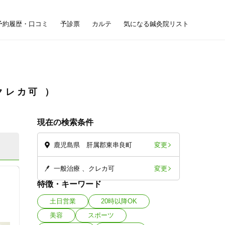
予約履歴・口コミ
予診票
カルテ
気になる鍼灸院リスト
クレカ可
現在の検索条件
変更
鹿児島県 肝属郡東串良町
変更
一般治療
クレカ可
特徴・キーワード
土日営業
20時以降OK
美容
スポーツ