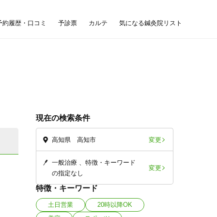
予約履歴・口コミ
予診票
カルテ
気になる鍼灸院リスト
現在の検索条件
変更
高知県 高知市
一般治療
特徴・キーワード
変更
の指定なし
特徴・キーワード
土日営業
20時以降OK