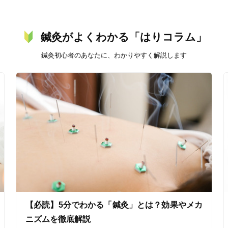
鍼灸がよくわかる「はりコラム」
鍼灸初心者のあなたに、わかりやすく解説します
美容鍼
スポーツ鍼灸
レディー
20時以降OK
当日予約
【必読】5分でわかる「鍼灸」とは？効果やメカ
駅近
往療あり
ニズムを徹底解説