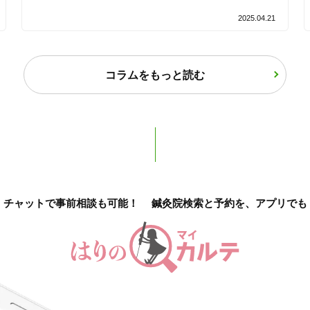
2025.04.21
バリアフリー
個室完備
「健康にはりを見た」
コラムをもっと読む
女性限定
オンラインサポートあり
丁寧な説明
チャットで事前相談も可能！
鍼灸院検索と予約を、アプリでも
カルテ共有
経験豊富なスタッフ在籍
使い捨て鍼使用
トライアルコースあり