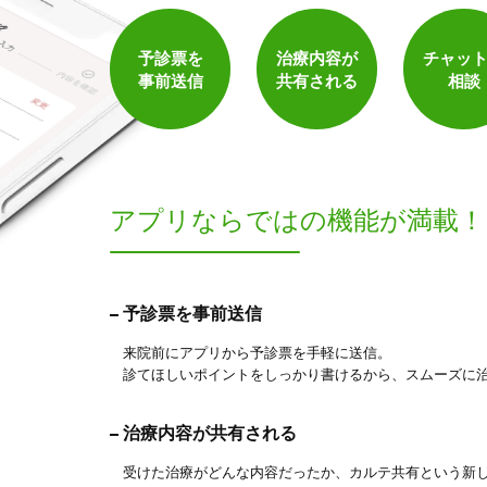
保険適用の相談可
地域支援クーポン可
予診票を
治療内容が
チャッ
事前送信
共有される
相談
アプリならでは
の機能が満載！
9
予診票を事前送信
件
検索結果を見る
来院前にアプリから予診票を手軽に送信。
診てほしいポイントをしっかり書けるから、スムーズに
治療内容が共有される
受けた治療がどんな内容だったか、カルテ共有という新