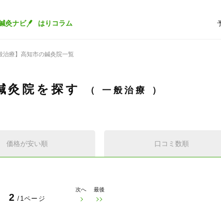
鍼灸ナビ
はりコラム
般治療】高知市の鍼灸院一覧
鍼灸院を探す
一般治療
価格が安い順
口コミ数順
次へ
最後
2
/1ページ