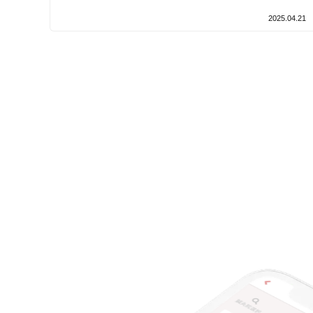
設備の特徴
2025.04.21
キッズスペースあり
女性向けの特徴
女性スタッフ在籍
接客・サービスの特徴
コロナ対応
チャットでの事前相談
施術の特徴
痛みの少ない鍼シール