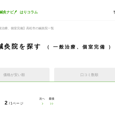
鍼灸ナビ
はりコラム
般治療、個室完備】高松市の鍼灸院一覧
鍼灸院を探す
一般治療、個室完備
価格が安い順
口コミ数順
次へ
最後
2
/1ページ