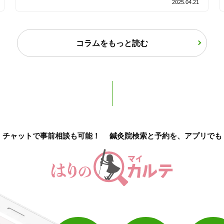
2025.04.21
バリアフリー
個室完備
コラムをもっと読む
「健康にはりを見た」
女性限定
オンラインサポートあり
丁寧な説明
チャットで事前相談も可能！
鍼灸院検索と予約を、アプリでも
カルテ共有
経験豊富なスタッフ在籍
使い捨て鍼使用
トライアルコースあり