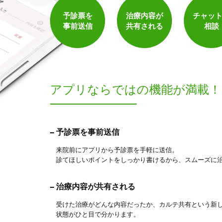
予診票を
治療内容が
チャッ
保険適用の相談可
地域支援クーポン可
事前送信
共有される
相談
アプリならでは
の機能が満載！
予診票を事前送信
5
件
検索結果を見る
来院前にアプリから予診票を手軽に送信。
診てほしいポイントをしっかり書けるから、スムーズに
治療内容が共有される
受けた治療がどんな内容だったか、カルテ共有という新
状態がひと目で分かります。