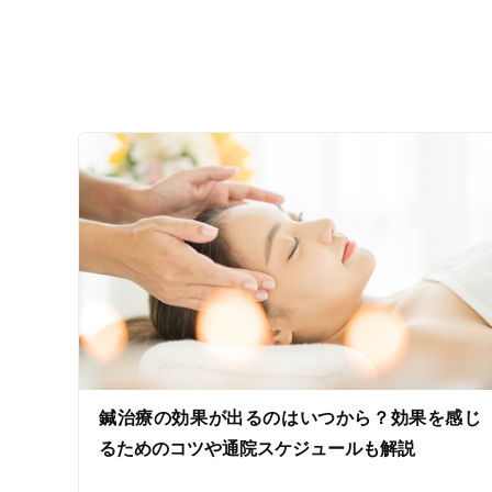
ジャンル
一般治療
特徴・キーワード
受付時間の特徴
土日営業
通院手段の特徴
鍼治療の効果が出るのはいつから？効果を感じ
駐車場あり
るためのコツや通院スケジュールも解説