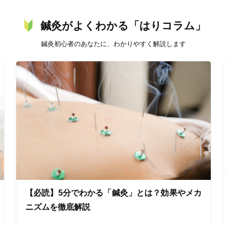
鍼灸がよくわかる「はりコラム」
鍼灸初心者のあなたに、わかりやすく解説します
美容鍼
スポーツ鍼灸
レディー
20時以降OK
当日予約
【必読】5分でわかる「鍼灸」とは？効果やメカ
駅近
往療あり
ニズムを徹底解説