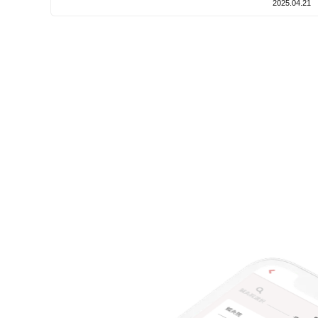
2025.04.21
設備の特徴
キッズスペースあり
女性向けの特徴
女性スタッフ在籍
接客・サービスの特徴
コロナ対応
チャットでの事前相談
施術の特徴
痛みの少ない鍼シール
支払いに関する特徴