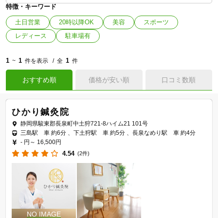
特徴・キーワード
土日営業
20時以降OK
美容
スポーツ
レディース
駐車場有
1
1
1
~
件を表示
全
件
おすすめ順
価格が安い順
口コミ数順
ひかり鍼灸院
静岡県駿東郡長泉町中土狩721‐8ハイム21 101号
三島駅 車 約6分 、下土狩駅 車 約5分 、長泉なめり駅 車 約4分
- 円～
16,500円
4.54
(2件)