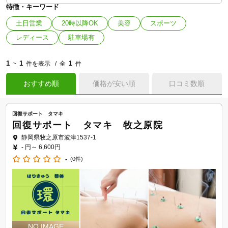
特徴・キーワード
土日営業
20時以降OK
美容
スポーツ
レディース
駐車場有
1
1
1
~
件を表示
全
件
おすすめ順
価格が安い順
口コミ数順
回復サポート タマキ
回復サポート タマキ 牧之原院
静岡県牧之原市波津1537-1
- 円～
6,600円
-
(0件)