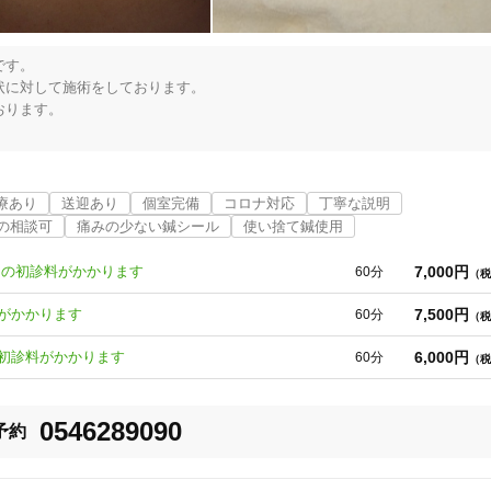
す。

に対して施術をしております。

ります。

いております。

やお腹の不調や肌荒れ、内科疾患・婦人科疾患にも効果的です。

療あり
送迎あり
個室完備
コロナ対応
丁寧な説明
程度)もかかりますのでよろしくお願い致します。

の相談可
痛みの少ない鍼シール
使い捨て鍼使用
に勉強をしていき技術向上に努めております。

7,000円
0円の初診料がかかります
60分
（税
7,500円
料がかかります
60分
（税
6,000円
の初診料がかかります
60分
（税
きにくくなった、食欲が出た、便通が良くなった

0546289090
予約


焼津市
変更する