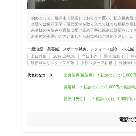
初めまして、焼津市で開業しております西小川松永鍼灸院で
当院では東洋医学・現代医学を取り入れて様々な病気や症状
患者様のお悩みを真摯に受け止め丁寧に親身に対応をしてお
お身体の不調がございましたらお気軽にご連絡下さい。

患者様はお子様から高齢の方まで年齢を問わずご来院いただ
患者様の症状に合わせた治療をさせていただきます。

一般治療
美容鍼
スポーツ鍼灸
レディース鍼灸
小児鍼
鍼灸は首肩こり膝の痛みや運動疾患だけでなく、風邪の症状
土日営業
20時以降OK
当日予約
駐車場あり
往
問診を大切にしておりますので、施術前の問診時間(約30分
経験豊富なスタッフ在籍
女性スタッフ在籍
保険適用
院長は女性で臨床歴40年以上のベテラン鍼灸師ですが、常
全身治療(鍼治療）＊初診の方は+1,00
代表的なコース
【松永鍼灸院がお手伝いできること！！】

★痛みの緩和・解消

美容鍼 ＊初診の方は+1,000円の初診
…腰痛、肩こり、神経痛、関節痛、リウマチ、

★体調の改善

指圧【男性】 ＊初診の方は+1,000円
…花粉症の症状が軽くなった、眠れるようになった、風をひ
★心の調子を整える

電話で
さらに松永鍼灸院では「美容」にも力を入れております！！
住所
■顔
