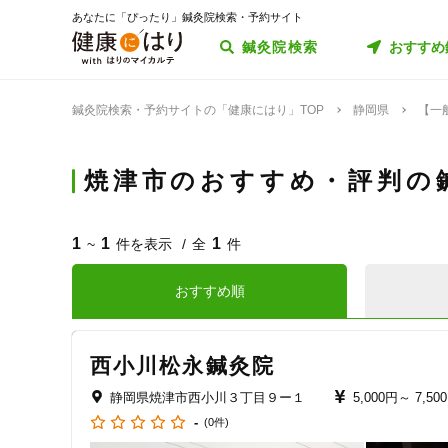
あなたに「ぴったり」鍼灸院検索・予約サイト
鍼灸院検索
おすすめ
鍼灸院検索・予約サイトの「健康にはり」TOP
静岡県
【一
焼津市のおすすめ・評判の
1
1
1
~
件を表示
全
件
おすすめ順
西小川松永鍼灸院
静岡県焼津市西小川３丁目９ー１
5,000円～
7,50
-
(0件)