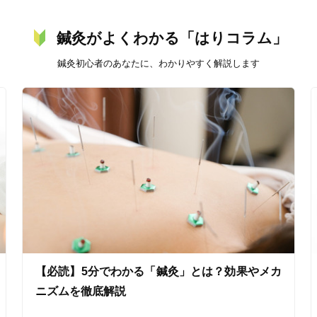
鍼灸がよくわかる「はりコラム」
バリアフリー
個室完備
鍼灸初心者のあなたに、わかりやすく解説します
「健康にはりを見た」
女性限定
オンラインサポートあり
丁寧な説明
カルテ共有
経験豊富なスタッフ在籍
【必読】5分でわかる「鍼灸」とは？効果やメカ
使い捨て鍼使用
トライアルコースあり
ニズムを徹底解説