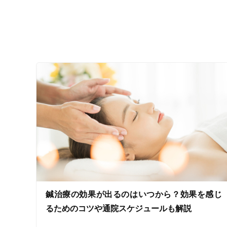
設備の特徴
キッズスペースあり
女性向けの特徴
女性スタッフ在籍
接客・サービスの特徴
コロナ対応
チャットでの事前相談
施術の特徴
鍼治療の効果が出るのはいつから？効果を感じ
痛みの少ない鍼シール
るためのコツや通院スケジュールも解説