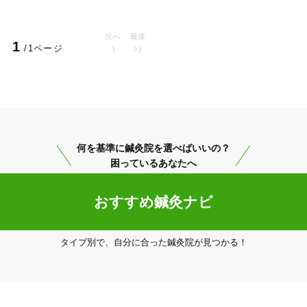
次へ
最後
1
/1ページ
す

美容鍼
スポーツ鍼灸
レディー
す

何を基準に鍼灸院を選べばいいの？
る

困っているあなたへ
ます

おすすめ鍼灸ナビ
20時以降OK
当日予約
すよ♪



くり聞かせてください。

タイプ別で、自分に合った鍼灸院が見つかる！
でぜひお気軽にお越しください。お待ちしています。

駅近
往療あり