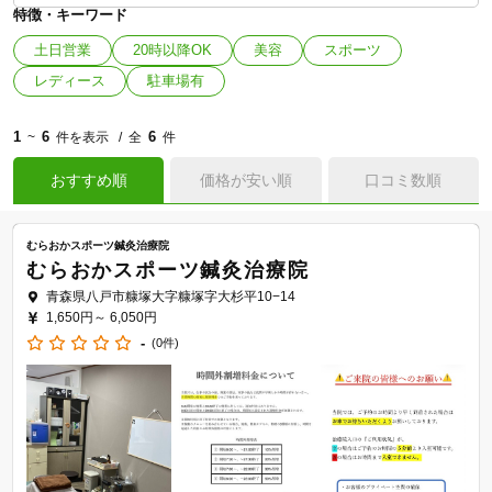
特徴・キーワード
土日営業
20時以降OK
美容
スポーツ
レディース
駐車場有
1
6
6
~
件を表示
全
件
おすすめ順
価格が安い順
口コミ数順
むらおかスポーツ鍼灸治療院
むらおかスポーツ鍼灸治療院
青森県八戸市糠塚大字糠塚字大杉平10−14
1,650円～
6,050円
-
(0件)