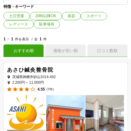
特徴・キーワード
土日営業
20時以降OK
美容
スポーツ
レディース
駐車場有
1
1
1
~
件を表示
全
件
おすすめ順
価格が安い順
口コミ数順
あさひ鍼灸整骨院
茨城県神栖市砂山1014-492
2,200円～
11,000円
4.55
(7件)