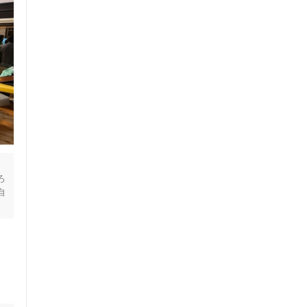
ろ
自
も
体
ス鍼灸
小児鍼