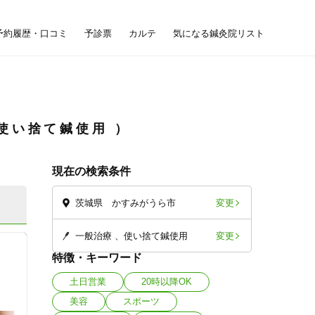
予約履歴・口コミ
予診票
カルテ
気になる鍼灸院リスト
使い捨て鍼使用
現在の検索条件
変更
茨城県 かすみがうら市
変更
一般治療
使い捨て鍼使用
特徴・キーワード
土日営業
20時以降OK
美容
スポーツ