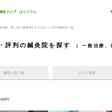
鍼灸ナビ
はりコラム
般治療、使い捨て鍼使用】かすみがうら市の鍼灸院一覧
・評判の鍼灸院を探す
一般治療、
価格が安い順
口コミ数順
,000円