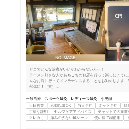
原因の改善へ効果的な施術を行うことができます。

症状や原因に対し、決まった施術を行わず

刺激の具合や施術方法、鍼の種類など

同じ方でもその日の状態に合った施術をご提供します。

1回の施術時間は、1時間弱を予定しておりますが

ご希望によって施術内容を考えていきますので、

遠慮なくお申し付けください。

◆茅葺屋根の門がお出迎えする鍼灸院

+‥‥‥‥‥‥‥‥‥‥‥‥‥‥‥‥‥‥‥‥‥‥‥‥+

まるで江戸時代に

どこでどんな治療がいいかわからない人へ！

タイムスリップしたような雰囲気のある

ラーメン好きな人があちこちのお店を行って楽しむように
珍しい茅葺屋根の門がお出迎えいたします。

住所
んなお店に行ってメンテナンスすることをお勧めします。
然体に！（笑）

門をくぐった敷地内の離れが施術室となっており、

　私は老人福祉施設を運営し２７年間理事長、施設長、機
優しい木漏れ日が差す鍼灸院です。

に高年齢者が増え、不定愁訴が多くなるにつれ一つ疑問が
一般治療
スポーツ鍼灸
レディース鍼灸
小児鍼
力を維持しながら健康的生活が遅れるのではないか！と。
土日営業
20時以降OK
当日予約
ネット予約
駐
施術後は軽くなった身体で、

ジャンル
丁寧な説明
セルフケアアドバイス
チャットでの事前
当院の庭を散策していただけます。

クレカ可
痛みの少ない鍼シール
使い捨て鍼使用
木陰で少し休むなど、

一般治療
ごゆっくりお過ごしください！
