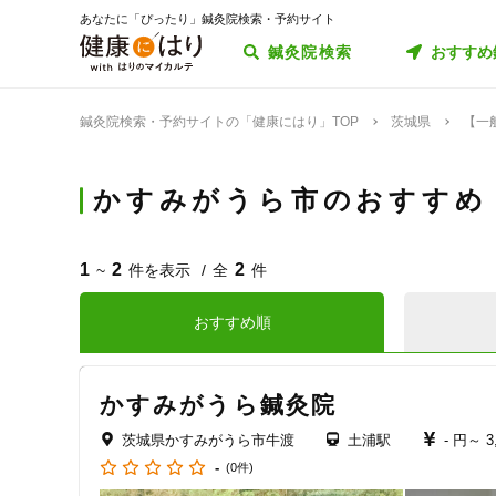
あなたに「ぴったり」鍼灸院検索・予約サイト
鍼灸院検索
おすすめ
鍼灸院検索・予約サイトの「健康にはり」TOP
茨城県
【一
かすみがうら市のおすすめ
1
2
2
~
件を表示
全
件
おすすめ順
かすみがうら鍼灸院
茨城県かすみがうら市牛渡
土浦駅
- 円～
3
-
(0件)