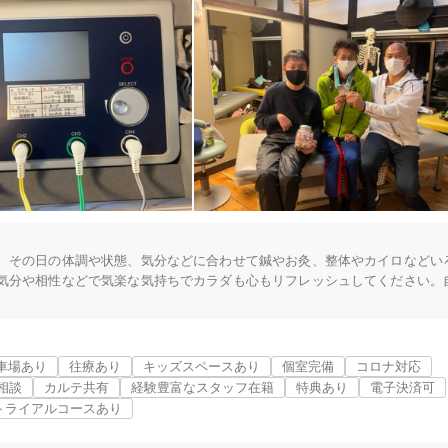
、その日の体調や状態、気分などに合わせて鍼やお灸、整体やカイロなどい
気分や相性などで気楽な気持ちでカラダも心もリフレッシュしてください。
かすみがうら市
変更する
能訓練指導員として携わり「予防福祉」を推し進めてきました。高齢化とと
。若いうちから身体をメンテナンスする習慣をつければ、年相当のそれなり
２０２１年からストレッチと酸素ボックスでの健康づくりを始めました。
車場あり
往療あり
キッズスペースあり
個室完備
コロナ対応
相談
カルテ共有
経験豊富なスタッフ在籍
特典あり
電子決済可
トライアルコースあり
美容鍼
スポーツ鍼灸
レディー