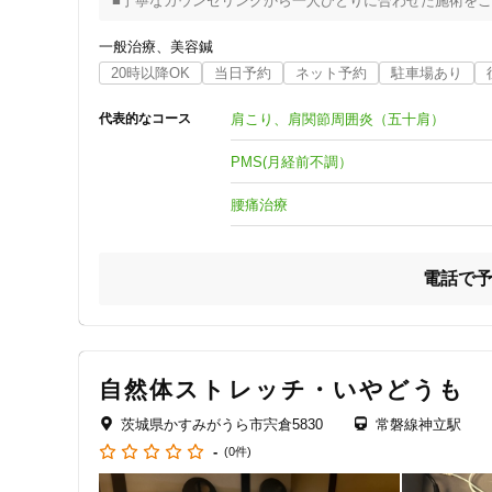
■丁寧なカウンセリングから一人ひとりに合わせた施術をご
〓〓〓〓〓〓〓〓〓〓〓〓〓〓〓〓〓〓〓〓〓〓〓〓〓

一般治療
美容鍼
　　　　自然に囲まれた落ち着ける鍼灸院

20時以降OK
当日予約
ネット予約
駐車場あり
　　　身体の不調やお悩みをお聞かせください！

〓〓〓〓〓〓〓〓〓〓〓〓〓〓〓〓〓〓〓〓〓〓〓〓〓

肩こり、肩関節周囲炎（五十肩）
代表的なコース
【かすみがうら鍼灸院】は、

茨城県の四季を感じる自然豊かな場所で

PMS(月経前不調）
治療と癒しの施術を受けられる鍼灸院です。

日々の健康の維持やお肌のツヤやハリなどの

腰痛治療
美容が気になる女性の方へ、

東洋医学を基にした鍼灸施術をご提供しております。

電話で
自然の息吹きを感じる地で、

肩こりや腰痛など身体の不調改善を目指しませんか？

+‥‥‥‥‥‥‥‥‥‥‥‥‥‥‥‥‥‥‥‥‥‥‥‥+

当院では、施術前のカウンセリングで

自然体ストレッチ・いやどうも
患者様の呼吸・姿勢・顔色・むくみなど

丁寧に身体の状態を把握するようにしています。

茨城県かすみがうら市宍倉5830
常磐線神立駅
-
(0件)
身体の症状は同じでも人によって原因は違います。

患者様にしっかり向き合うことで、
