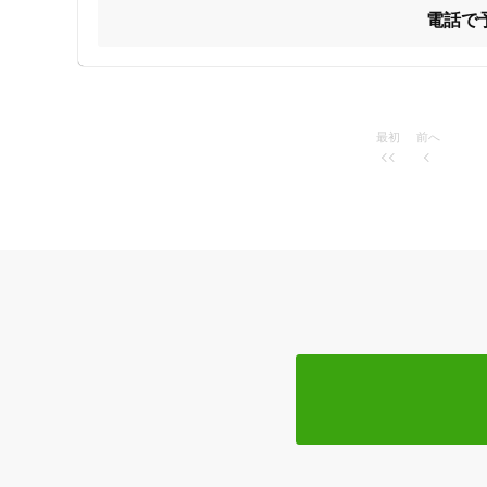
電話で
コロナウイルス感染症対策として、お電話、またはネットで
ネット予約は外部リンクになります。

https://rsv.ekiten.jp/shop_43249377/?rsv=1

特徴・キーワード
受付時間の特徴
最初
前へ
土日営業
通院手段の特徴
駐車場あり
設備の特徴
キッズスペースあり
女性向けの特徴
女性スタッフ在籍