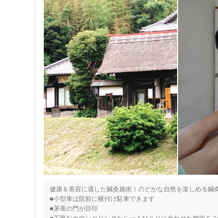
健康＆美容に適した鍼灸施術！のどかな自然を楽しめる鍼灸
■小型車は院前に横付け駐車できます

■茅葺の門が目印
