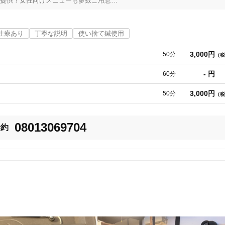
提供！女性向けメニューも多数ご用意

往療あり
丁寧な説明
使い捨て鍼使用
3,000円
50分
（税
- 円
60分
3,000円
50分
（税
08013069704
予約