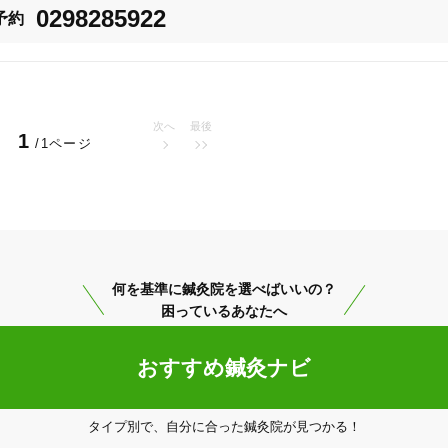
0298285922
予約
のご予約をお願いしております。

次へ
最後
1
/1ページ
20時以降OK
当日予約
駅近
往療あり
何を基準に鍼灸院を選べばいいの？
困っているあなたへ
バリアフリー
個室完備
おすすめ鍼灸ナビ
「健康にはりを見た」
タイプ別で、自分に合った鍼灸院が見つかる！
女性限定