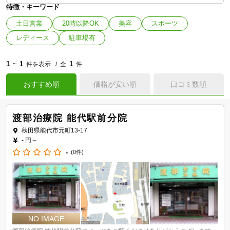
特徴・キーワード
土日営業
20時以降OK
美容
スポーツ
レディース
駐車場有
1
1
1
~
件を表示
全
件
おすすめ順
価格が安い順
口コミ数順
渡部治療院 能代駅前分院
秋田県能代市元町13-17
- 円～
-
(0件)