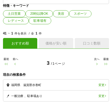
特徴・キーワード
土日営業
20時以降OK
美容
スポーツ
レディース
駐車場有
41
1
1
~
件を表示
全
件
おすすめ順
価格が安い順
口コミ数順
最初
前へ
次へ
最後
3
/1ページ
現在の検索条件
変更
福岡県 遠賀郡水巻町
変更
一般治療
駐車場あり