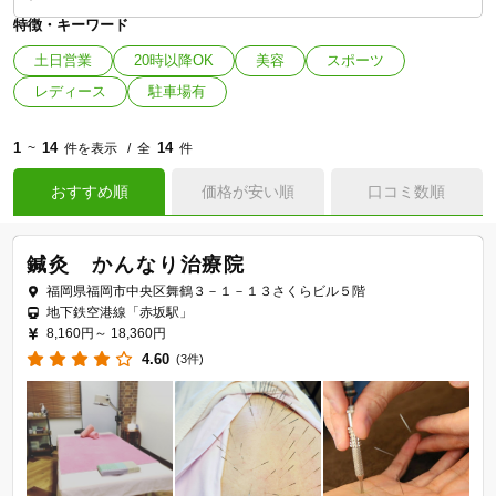
特徴・キーワード
土日営業
20時以降OK
美容
スポーツ
レディース
駐車場有
1
14
14
~
件を表示
全
件
おすすめ順
価格が安い順
口コミ数順
鍼灸 かんなり治療院
福岡県福岡市中央区舞鶴３－１－１３さくらビル５階
地下鉄空港線「赤坂駅」
8,160円～
18,360円
4.60
(3件)