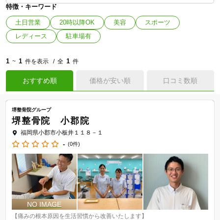
特徴・キーワード
土日営業
20時以降OK
美容
スポーツ
レディース
駐車場有
1
1
1
~
件を表示
全
件
おすすめ順
価格が安い順
口コミ数順
堺整骨院グループ
堺整骨院 小郡院
福岡県小郡市小板井１１８－１
-
(0件)
【痛みの根本原因を生活習慣から改善いたします】
